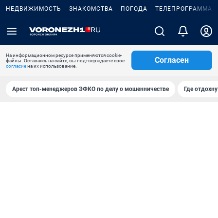
НЕДВИЖИМОСТЬ
ЗНАКОМСТВА
ПОГОДА
ТЕЛЕПРОГРАММА
На информационном ресурсе применяются cookie-
Согласен
файлы. Оставаясь на сайте, вы подтверждаете свое
согласие
на их использование.
Арест топ-менеджеров ЭФКО по делу о мошенничестве
Где отдохну