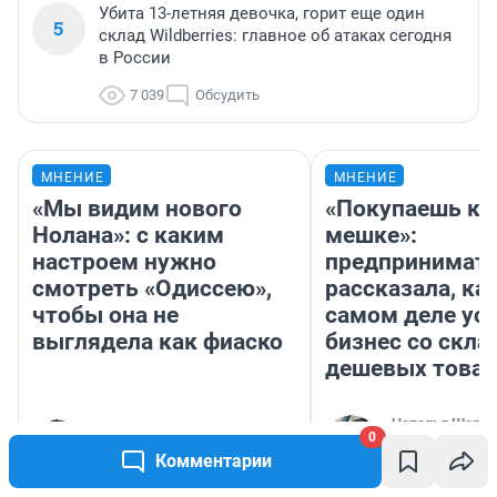
Убита 13-летняя девочка, горит еще один
5
склад Wildberries: главное об атаках сегодня
в России
7 039
Обсудить
МНЕНИЕ
МНЕНИЕ
«Мы видим нового
«Покупаешь ко
Нолана»: с каким
мешке»:
настроем нужно
предпринимат
смотреть «Одиссею»,
рассказала, как
чтобы она не
самом деле ус
выглядела как фиаско
бизнес со скл
дешевых това
Наталья Шорох
0
Надежда Губарь
Открыла кофейн
Комментарии
деньги соцразв