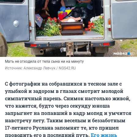
Мать не отходила от тела сына ни на минуту
Источник: 
Александр Левчук / NGS42.RU
С фотографии на собравшихся в тесном зале с
улыбкой и задором в глазах смотрит молодой
симпатичный парень. Снимок настолько живой,
что кажется, будто через секунду юноша
запрыгнет на попавший в кадр мопед и умчится
навстречу лету. Таким веселым и беззаботным
17-летнего Руслана запомнят те, кто пришел
проводить его в последний путь.
Его жизнь