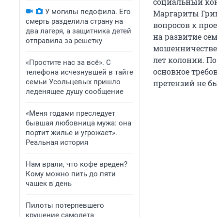
социальный кон
У могилы педофила. Его
Маргариты Григ
смерть разделила страну на
вопросов к про
два лагеря, а защитника детей
на развитие се
отправила за решетку
мошенничестве 
лет колонии. По
«Простите нас за всё». С
основное требов
телефона исчезнувшей в тайге
семьи Усольцевых пришло
претензий не бы
леденящее душу сообщение
«Меня годами преследует
бывшая любовница мужа: она
портит жилье и угрожает».
Реальная история
Нам врали, что кофе вреден?
Кому можно пить до пяти
чашек в день
Пилоты потерпевшего
крушение самолета