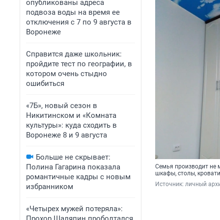
опубликованы адреса
подвоза воды на время ее
отключения с 7 по 9 августа в
Воронеже
Справится даже школьник:
пройдите тест по географии, в
котором очень стыдно
ошибиться
«7Б», новый сезон в
Никитинском и «Комната
культуры»: куда сходить в
Воронеже 8 и 9 августа
Больше не скрывает:
Полина Гагарина показала
Семья производит не м
шкафы, столы, кроват
романтичные кадры с новым
Источник: 
личный арх
избранником
«Четырех мужей потеряла»:
Прохор Шаляпин проболтался