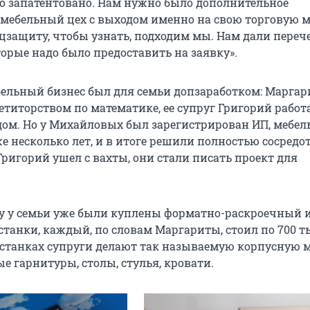
о запатентовано. Нам нужно было дополнительное
 мебельный цех с выходом именно на свою торговую 
оцзащиту, чтобы узнать, подходим мы. Нам дали переч
орые надо было предоставить на заявку».
ельный бизнес был для семьи допзаработком: Маргар
етиторством по математике, ее супруг Григорий работ
ом. Но у Михайловых был зарегистрирован ИП, мебел
е несколько лет, и в итоге решили полностью сосредо
Григорий ушел с вахты, они стали писать проект для
у у семьи уже были куплены форматно-раскроечный 
танки, каждый, по словам Маргариты, стоил по 700 т
х станках супруги делают так называемую корпусную м
е гарнитуры, столы, стулья, кровати.