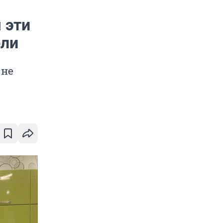
 эти
ели
 не