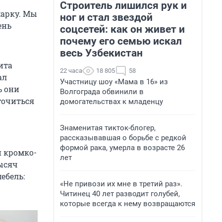
Строитель лишился рук и
марку. Мы
ног и стал звездой
ень
соцсетей: как он живет и
почему его семью искал
весь Узбекистан
ита
22 часа
18 805
58
ал
Участницу шоу «Мама в 16» из
ь они
Волгограда обвинили в
точиться
домогательствах к младенцу
Знаменитая тикток-блогер,
рассказывавшая о борьбе с редкой
формой рака, умерла в возрасте 26
и кромко-
лет
ысяч
ебель:
«Не привози их мне в третий раз».
Читинец 40 лет разводит голубей,
которые всегда к нему возвращаются