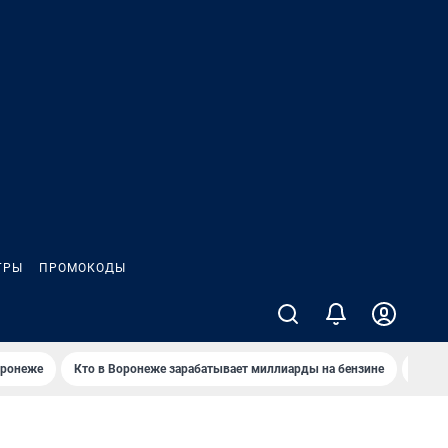
ГРЫ
ПРОМОКОДЫ
оронеже
Кто в Воронеже зарабатывает миллиарды на бензине
Где в