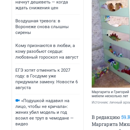
начнут дешеветь — когда
ждать снижения цен
Воздушная тревога: в
Воронеже снова слышны
сирены
Кому признаются в любви, а
кому разобьют сердце:
любовный гороскоп на август
ЕГЭ хотят отменить к 2027
году: в Госдуме уже
придумали замену. Новости 6
августа
Маргарита и Григорий
мебели несколько лет
«Подушкой надавил на
Источник: 
личный арх
лицо, чтобы не кричала»:
жених убил модель и год
В редакцию
59.
возил ее труп в чемодане —
Маргарита Михай
видео