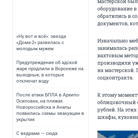
мастерской был
оборудование в
обратились в с
документов, кот
«Ну вот и всё»: звезда
Изначально меб
«Дома-2» развелась с
занималась реп
молодым мужем
вахтовым метод
производили уж
Предупреждение об адской
жаре продлили в Воронеже на
на мастерской. 
выходные, в которые
соцконтракта.
отключат воду
К этому момент
После атаки БПЛА в Архипо-
Осиповке, на пляжах
облицовочный с
Новороссийска и Анапы
рублей. На эти
появились схемы эвакуации в
шкафы, кухонны
укрытия
С ведрами — сюда: