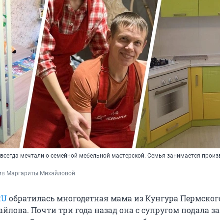
 всегда мечтали о семейной мебельной мастерской. Семья занимается прои
ив Маргариты Михайловой
RU
обратилась многодетная мама из Кунгура Пермског
лова. Почти три года назад она с супругом подала з