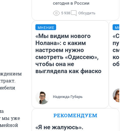
сегодня в России
5 938
Обсудить
МНЕНИЕ
МНЕНИ
«Мы видим нового
«Спут
Нолана»: с каким
пургу»
настроем нужно
смерт
смотреть «Одиссею»,
котор
чтобы она не
обнар
выглядела как фиаско
рождением
нтракт.
мебели
Надежда Губарь
ма
РЕКОМЕНДУЕМ
т мы уже
емейной
«Я не жалуюсь».