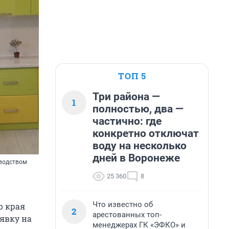
ТОП 5
Три района —
1
полностью, два —
частично: где
конкретно отключат
воду на несколько
дней в Воронеже
зводством
25 360
8
Что известно об
о края
2
арестованных топ-
аявку на
менеджерах ГК «ЭФКО» и