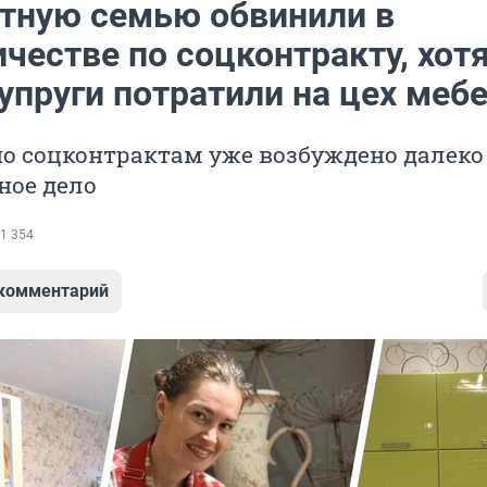
тную семью обвинили в
естве по соцконтракту, хотя
упруги потратили на цех меб
по соцконтрактам уже возбуждено далеко
ное дело
1 354
 комментарий