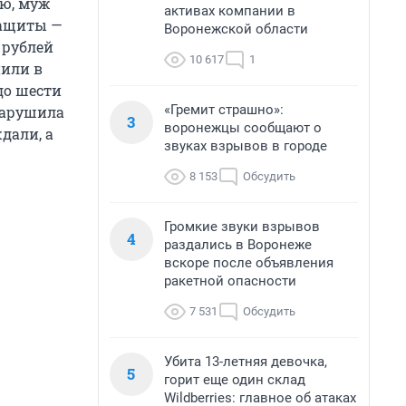
ую, муж
активах компании в
защиты —
Воронежской области
 рублей
10 617
1
нили в
до шести
«Гремит страшно»:
 нарушила
3
воронежцы сообщают о
дали, а
звуках взрывов в городе
8 153
Обсудить
Громкие звуки взрывов
4
раздались в Воронеже
вскоре после объявления
ракетной опасности
7 531
Обсудить
Убита 13-летняя девочка,
5
горит еще один склад
Wildberries: главное об атаках