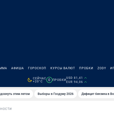
АММА
АФИША
ГОРОСКОП
КУРСЫ ВАЛЮТ
ПРОБКИ
ZODY
И
USD 81,41
СЕЙЧАС
0
ПРОБКИ
+20°C
EUR 94,06
тдохнуть этим летом
Выборы в Госдуму 2026
Дефицит бензина в В
БНОСТИ