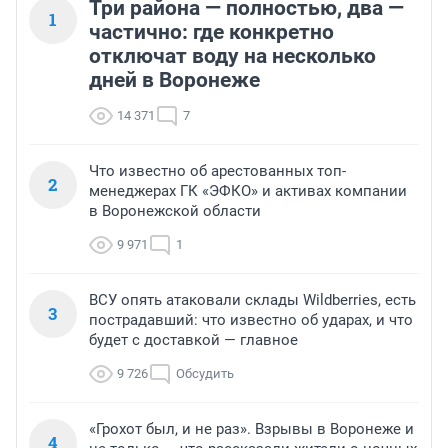
Три района — полностью, два —
1
частично: где конкретно
отключат воду на несколько
дней в Воронеже
14 371
7
Что известно об арестованных топ-
2
менеджерах ГК «ЭФКО» и активах компании
в Воронежской области
9 971
1
ВСУ опять атаковали склады Wildberries, есть
3
пострадавший: что известно об ударах, и что
будет с доставкой — главное
9 726
Обсудить
«Грохот был, и не раз». Взрывы в Воронеже и
4