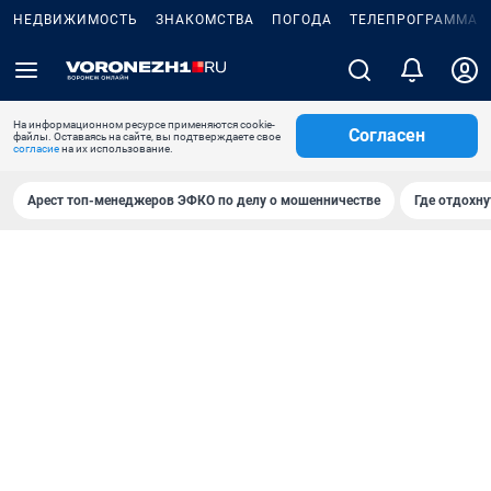
НЕДВИЖИМОСТЬ
ЗНАКОМСТВА
ПОГОДА
ТЕЛЕПРОГРАММА
На информационном ресурсе применяются cookie-
Согласен
файлы. Оставаясь на сайте, вы подтверждаете свое
согласие
на их использование.
Арест топ-менеджеров ЭФКО по делу о мошенничестве
Где отдохну