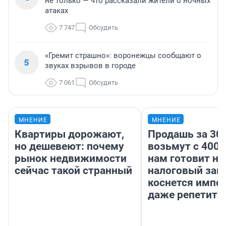
не только — что рассказали жители о ночных
атаках
7 747
Обсудить
«Гремит страшно»: воронежцы сообщают о
5
звуках взрывов в городе
7 061
Обсудить
МНЕНИЕ
МНЕНИЕ
Квартиры дорожают,
Продашь за 300
но дешевеют: почему
возьмут с 4000
рынок недвижимости
нам готовит н
сейчас такой странный
налоговый зако
коснется импор
даже репетито