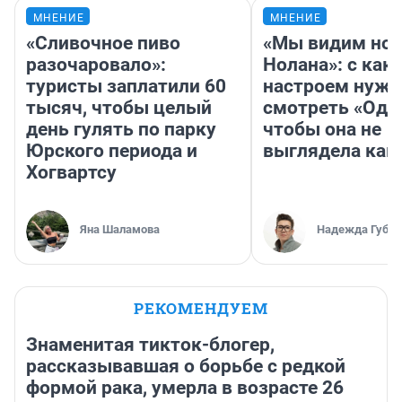
МНЕНИЕ
МНЕНИЕ
«Сливочное пиво
«Мы видим нов
разочаровало»:
Нолана»: с как
туристы заплатили 60
настроем нужн
тысяч, чтобы целый
смотреть «Оди
день гулять по парку
чтобы она не
Юрского периода и
выглядела как
Хогвартсу
Яна Шаламова
Надежда Губар
РЕКОМЕНДУЕМ
Знаменитая тикток-блогер,
рассказывавшая о борьбе с редкой
формой рака, умерла в возрасте 26