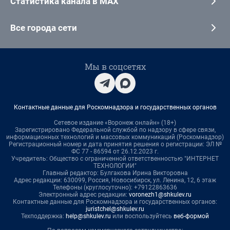
Статистика канала в MAX
Все города сети
Мы в соцсетях
Контактные данные для Роскомнадзора и государственных органов
Сетевое издание «Воронеж онлайн» (18+)
Зарегистрировано Федеральной службой по надзору в сфере связи,
информационных технологий и массовых коммуникаций (Роскомнадзор)
Регистрационный номер и дата принятия решения о регистрации: ЭЛ №
ФС 77 - 86594 от 26.12.2023 г.
Учредитель: Общество с ограниченной ответственностью "ИНТЕРНЕТ
ТЕХНОЛОГИИ"
Главный редактор: Булгакова Ирина Викторовна
Адрес редакции: 630099, Россия, Новосибирск, ул. Ленина, 12, 6 этаж
Телефоны (круглосуточно): +79122863636
Электронный адрес редакции:
voronezh1@shkulev.ru
Контактные данные для Роскомнадзора и государственных органов:
juristchel@shkulev.ru
Техподдержка:
help@shkulev.ru
или воспользуйтесь
веб-формой