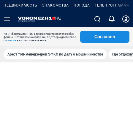
НЕДВИЖИМОСТЬ
ЗНАКОМСТВА
ПОГОДА
ТЕЛЕПРОГРАММА
На информационном ресурсе применяются cookie-
Согласен
файлы. Оставаясь на сайте, вы подтверждаете свое
согласие
на их использование.
Арест топ-менеджеров ЭФКО по делу о мошенничестве
Где отдохну