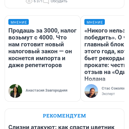
6 371
Обсудить
МНЕНИЕ
МНЕНИЕ
Продашь за 3000, налог
«Никого нельз
возьмут с 4000. Что
победить». О ч
нам готовит новый
главный блокб
налоговый закон — он
этого года, ко
коснется импорта и
бьет рекорды 
даже репетиторов
прокате: честн
отзыв на «Оди
Нолана
Стас Соколов
Анастасия Завгородняя
Эксперт
РЕКОМЕНДУЕМ
Слизни атакуют: как спасти цветник