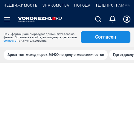
НЕДВИЖИМОСТЬ
ЗНАКОМСТВА
ПОГОДА
ТЕЛЕПРОГРАММА
На информационном ресурсе применяются cookie-
Согласен
файлы. Оставаясь на сайте, вы подтверждаете свое
согласие
на их использование.
Арест топ-менеджеров ЭФКО по делу о мошенничестве
Где отдохну