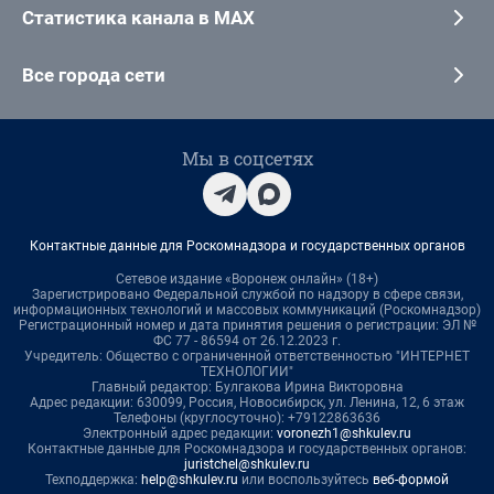
Статистика канала в MAX
Все города сети
Мы в соцсетях
Контактные данные для Роскомнадзора и государственных органов
Сетевое издание «Воронеж онлайн» (18+)
Зарегистрировано Федеральной службой по надзору в сфере связи,
информационных технологий и массовых коммуникаций (Роскомнадзор)
Регистрационный номер и дата принятия решения о регистрации: ЭЛ №
ФС 77 - 86594 от 26.12.2023 г.
Учредитель: Общество с ограниченной ответственностью "ИНТЕРНЕТ
ТЕХНОЛОГИИ"
Главный редактор: Булгакова Ирина Викторовна
Адрес редакции: 630099, Россия, Новосибирск, ул. Ленина, 12, 6 этаж
Телефоны (круглосуточно): +79122863636
Электронный адрес редакции:
voronezh1@shkulev.ru
Контактные данные для Роскомнадзора и государственных органов:
juristchel@shkulev.ru
Техподдержка:
help@shkulev.ru
или воспользуйтесь
веб-формой