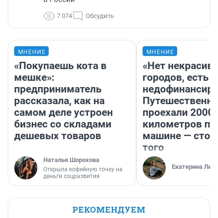
7 074
Обсудить
МНЕНИЕ
МНЕНИЕ
«Покупаешь кота в
«Нет некрасив
мешке»:
городов, есть
предприниматель
недофинансиро
рассказала, как на
Путешественн
самом деле устроен
проехали 2000
бизнес со складами
километров по 
дешевых товаров
машине — стои
того
Наталья Шорохова
Екатерина Лит
Открыла кофейную точку на
деньги соцразвития
РЕКОМЕНДУЕМ