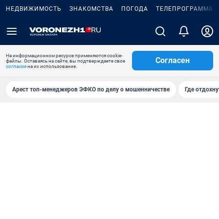
НЕДВИЖИМОСТЬ
ЗНАКОМСТВА
ПОГОДА
ТЕЛЕПРОГРАММА
На информационном ресурсе применяются cookie-
Согласен
файлы. Оставаясь на сайте, вы подтверждаете свое
согласие
на их использование.
Арест топ-менеджеров ЭФКО по делу о мошенничестве
Где отдохну