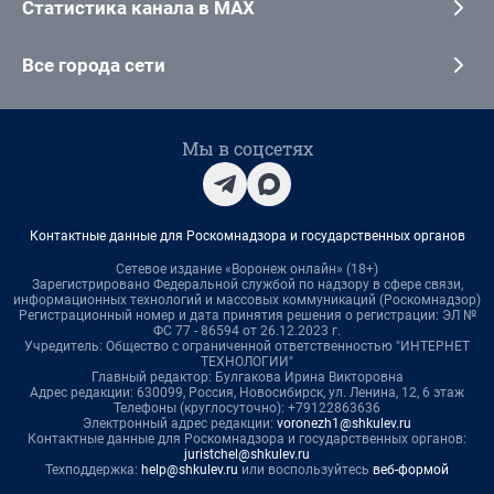
Статистика канала в MAX
Все города сети
Мы в соцсетях
Контактные данные для Роскомнадзора и государственных органов
Сетевое издание «Воронеж онлайн» (18+)
Зарегистрировано Федеральной службой по надзору в сфере связи,
информационных технологий и массовых коммуникаций (Роскомнадзор)
Регистрационный номер и дата принятия решения о регистрации: ЭЛ №
ФС 77 - 86594 от 26.12.2023 г.
Учредитель: Общество с ограниченной ответственностью "ИНТЕРНЕТ
ТЕХНОЛОГИИ"
Главный редактор: Булгакова Ирина Викторовна
Адрес редакции: 630099, Россия, Новосибирск, ул. Ленина, 12, 6 этаж
Телефоны (круглосуточно): +79122863636
Электронный адрес редакции:
voronezh1@shkulev.ru
Контактные данные для Роскомнадзора и государственных органов:
juristchel@shkulev.ru
Техподдержка:
help@shkulev.ru
или воспользуйтесь
веб-формой