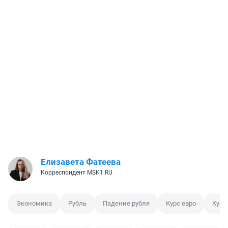
Елизавета Фатеева
Корреспондент MSK1.RU
Экономика
Рубль
Падение рубля
Курс евро
Курс