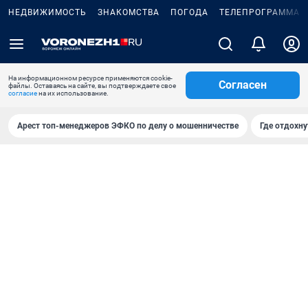
НЕДВИЖИМОСТЬ
ЗНАКОМСТВА
ПОГОДА
ТЕЛЕПРОГРАММА
На информационном ресурсе применяются cookie-
Согласен
файлы. Оставаясь на сайте, вы подтверждаете свое
согласие
на их использование.
Арест топ-менеджеров ЭФКО по делу о мошенничестве
Где отдохну