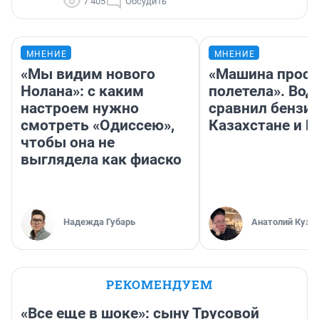
7 405
Обсудить
МНЕНИЕ
МНЕНИЕ
«Мы видим нового
«Машина прост
Нолана»: с каким
полетела». Вод
настроем нужно
сравнил бензин
смотреть «Одиссею»,
Казахстане и Р
чтобы она не
выглядела как фиаско
Надежда Губарь
Анатолий Кузн
РЕКОМЕНДУЕМ
«Все еще в шоке»: сыну Трусовой