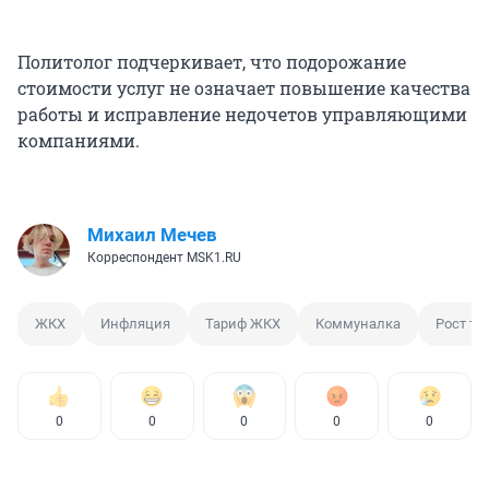
Политолог подчеркивает, что подорожание
стоимости услуг не означает повышение качества
работы и исправление недочетов управляющими
компаниями.
Михаил Мечев
Корреспондент MSK1.RU
ЖКХ
Инфляция
Тариф ЖКХ
Коммуналка
Рост та
0
0
0
0
0