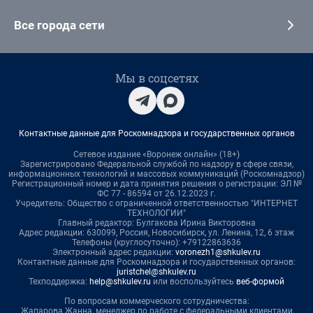
Все города сети
Мы в соцсетях
Контактные данные для Роскомнадзора и государственных органов
Сетевое издание «Воронеж онлайн» (18+)
Зарегистрировано Федеральной службой по надзору в сфере связи,
информационных технологий и массовых коммуникаций (Роскомнадзор)
Регистрационный номер и дата принятия решения о регистрации: ЭЛ №
ФС 77 - 86594 от 26.12.2023 г.
Учредитель: Общество с ограниченной ответственностью "ИНТЕРНЕТ
ТЕХНОЛОГИИ"
Главный редактор: Булгакова Ирина Викторовна
Адрес редакции: 630099, Россия, Новосибирск, ул. Ленина, 12, 6 этаж
Телефоны (круглосуточно): +79122863636
Электронный адрес редакции:
voronezh1@shkulev.ru
Контактные данные для Роскомнадзора и государственных органов:
juristchel@shkulev.ru
Техподдержка:
help@shkulev.ru
или воспользуйтесь
веб-формой
По вопросам коммерческого сотрудничества:
Жапарова Жанна, менеджер по работе с федеральными клиентами