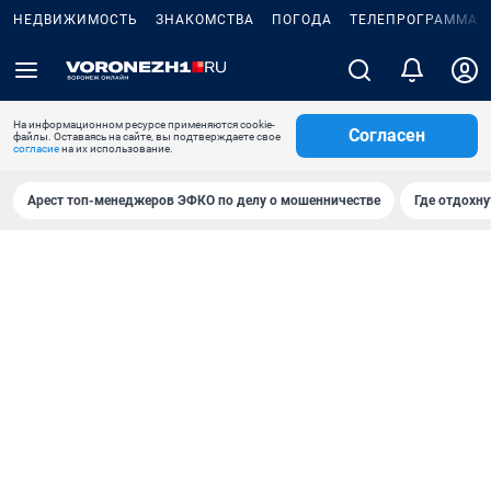
НЕДВИЖИМОСТЬ
ЗНАКОМСТВА
ПОГОДА
ТЕЛЕПРОГРАММА
На информационном ресурсе применяются cookie-
Согласен
файлы. Оставаясь на сайте, вы подтверждаете свое
согласие
на их использование.
Арест топ-менеджеров ЭФКО по делу о мошенничестве
Где отдохну