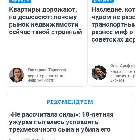
МНЕНИЕ
МНЕНИЕ
Квартиры дорожают,
Наследие, кото
но дешевеют: почему
чудом не разва
рынок недвижимости
транспортный 
сейчас такой странный
разнес миф о 
советских доро
Олег Арефьев
Екатерина Торопова
Блогер, предпри
директор агентства
владелец в тра
недвижимости
бизнесе
РЕКОМЕНДУЕМ
«Не рассчитала силы»: 18-летняя
ужурка пыталась успокоить
трехмесячного сына и убила его