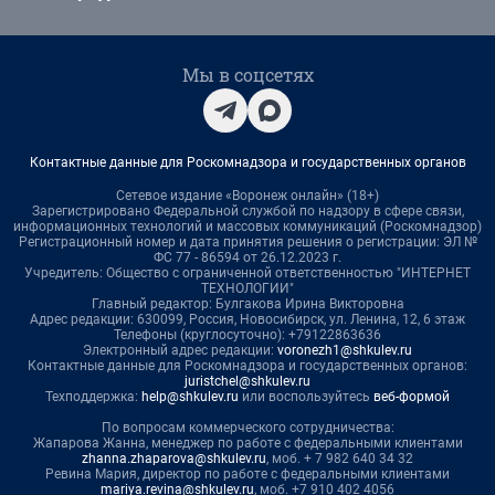
Мы в соцсетях
Контактные данные для Роскомнадзора и государственных органов
Сетевое издание «Воронеж онлайн» (18+)
Зарегистрировано Федеральной службой по надзору в сфере связи,
информационных технологий и массовых коммуникаций (Роскомнадзор)
Регистрационный номер и дата принятия решения о регистрации: ЭЛ №
ФС 77 - 86594 от 26.12.2023 г.
Учредитель: Общество с ограниченной ответственностью "ИНТЕРНЕТ
ТЕХНОЛОГИИ"
Главный редактор: Булгакова Ирина Викторовна
Адрес редакции: 630099, Россия, Новосибирск, ул. Ленина, 12, 6 этаж
Телефоны (круглосуточно): +79122863636
Электронный адрес редакции:
voronezh1@shkulev.ru
Контактные данные для Роскомнадзора и государственных органов:
juristchel@shkulev.ru
Техподдержка:
help@shkulev.ru
или воспользуйтесь
веб-формой
По вопросам коммерческого сотрудничества:
Жапарова Жанна, менеджер по работе с федеральными клиентами
zhanna.zhaparova@shkulev.ru
, моб. + 7 982 640 34 32
Ревина Мария, директор по работе с федеральными клиентами
mariya.revina@shkulev.ru
, моб. +7 910 402 4056