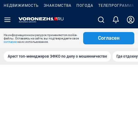
НЕДВИЖИМОСТЬ
ЗНАКОМСТВА
ПОГОДА
ТЕЛЕПРОГРАММА
На информационном ресурсе применяются cookie-
Согласен
файлы. Оставаясь на сайте, вы подтверждаете свое
согласие
на их использование.
Арест топ-менеджеров ЭФКО по делу о мошенничестве
Где отдохну