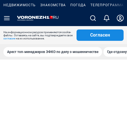
НЕДВИЖИМОСТЬ
ЗНАКОМСТВА
ПОГОДА
ТЕЛЕПРОГРАММА
На информационном ресурсе применяются cookie-
Согласен
файлы. Оставаясь на сайте, вы подтверждаете свое
согласие
на их использование.
Арест топ-менеджеров ЭФКО по делу о мошенничестве
Где отдохну