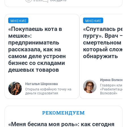
МНЕНИЕ
МНЕНИЕ
«Покупаешь кота в
«Спуталась реч
мешке»:
пургу». Врач — 
предприниматель
смертельном д
рассказала, как на
который слож
самом деле устроен
обнаружить
бизнес со складами
дешевых товаров
Ирина Волкова
Наталья Шорохова
Главврач клини
Открыла кофейную точку на
«Реабилитация 
деньги соцразвития
Волковой»
РЕКОМЕНДУЕМ
«Меня бесила моя роль»: как сегодня