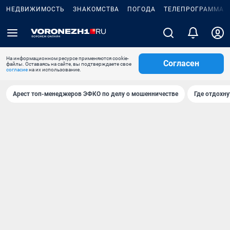
НЕДВИЖИМОСТЬ
ЗНАКОМСТВА
ПОГОДА
ТЕЛЕПРОГРАММА
На информационном ресурсе применяются cookie-
Согласен
файлы. Оставаясь на сайте, вы подтверждаете свое
согласие
на их использование.
Арест топ-менеджеров ЭФКО по делу о мошенничестве
Где отдохну