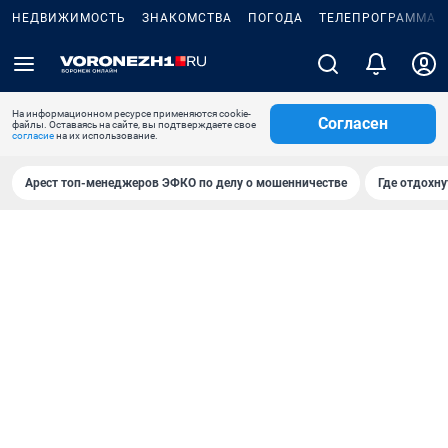
НЕДВИЖИМОСТЬ
ЗНАКОМСТВА
ПОГОДА
ТЕЛЕПРОГРАММА
На информационном ресурсе применяются cookie-
Согласен
файлы. Оставаясь на сайте, вы подтверждаете свое
согласие
на их использование.
Арест топ-менеджеров ЭФКО по делу о мошенничестве
Где отдохну