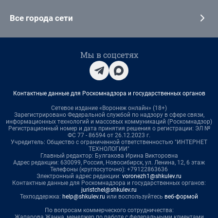
Все города сети
Мы в соцсетях
Контактные данные для Роскомнадзора и государственных органов
Сетевое издание «Воронеж онлайн» (18+)
Зарегистрировано Федеральной службой по надзору в сфере связи,
информационных технологий и массовых коммуникаций (Роскомнадзор)
Регистрационный номер и дата принятия решения о регистрации: ЭЛ №
ФС 77 - 86594 от 26.12.2023 г.
Учредитель: Общество с ограниченной ответственностью "ИНТЕРНЕТ
ТЕХНОЛОГИИ"
Главный редактор: Булгакова Ирина Викторовна
Адрес редакции: 630099, Россия, Новосибирск, ул. Ленина, 12, 6 этаж
Телефоны (круглосуточно): +79122863636
Электронный адрес редакции:
voronezh1@shkulev.ru
Контактные данные для Роскомнадзора и государственных органов:
juristchel@shkulev.ru
Техподдержка:
help@shkulev.ru
или воспользуйтесь
веб-формой
По вопросам коммерческого сотрудничества:
Жапарова Жанна, менеджер по работе с федеральными клиентами