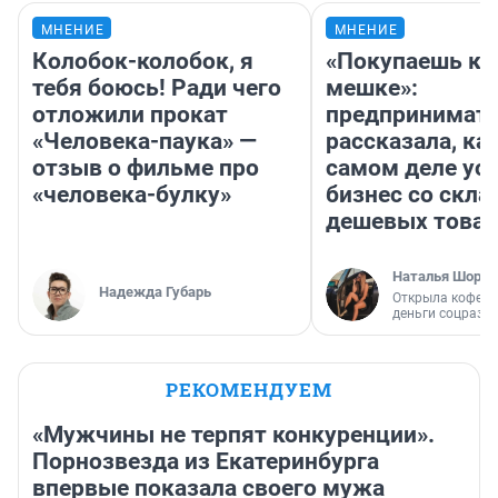
МНЕНИЕ
МНЕНИЕ
Колобок-колобок, я
«Покупаешь ко
тебя боюсь! Ради чего
мешке»:
отложили прокат
предпринимат
«Человека-паука» —
рассказала, как
отзыв о фильме про
самом деле ус
«человека-булку»
бизнес со скл
дешевых това
Наталья Шорох
Надежда Губарь
Открыла кофейн
деньги соцразв
РЕКОМЕНДУЕМ
«Мужчины не терпят конкуренции».
Порнозвезда из Екатеринбурга
впервые показала своего мужа