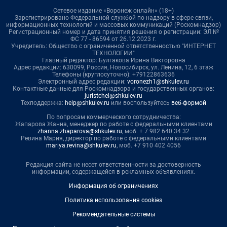
Сетевое издание «Воронеж онлайн» (18+)
Зарегистрировано Федеральной службой по надзору в сфере связи,
информационных технологий и массовых коммуникаций (Роскомнадзор)
Регистрационный номер и дата принятия решения о регистрации: ЭЛ №
ФС 77 - 86594 от 26.12.2023 г.
Учредитель: Общество с ограниченной ответственностью "ИНТЕРНЕТ
ТЕХНОЛОГИИ"
Главный редактор: Булгакова Ирина Викторовна
Адрес редакции: 630099, Россия, Новосибирск, ул. Ленина, 12, 6 этаж
Телефоны (круглосуточно): +79122863636
Электронный адрес редакции:
voronezh1@shkulev.ru
Контактные данные для Роскомнадзора и государственных органов:
juristchel@shkulev.ru
Техподдержка:
help@shkulev.ru
или воспользуйтесь
веб-формой
По вопросам коммерческого сотрудничества:
Жапарова Жанна, менеджер по работе с федеральными клиентами
zhanna.zhaparova@shkulev.ru
, моб. + 7 982 640 34 32
Ревина Мария, директор по работе с федеральными клиентами
mariya.revina@shkulev.ru
, моб. +7 910 402 4056
Редакция сайта не несет ответственности за достоверность
информации, содержащейся в рекламных объявлениях.
Информация об ограничениях
Политика использования cookies
Рекомендательные системы