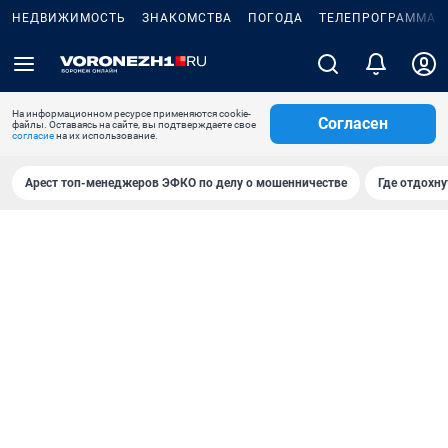
НЕДВИЖИМОСТЬ
ЗНАКОМСТВА
ПОГОДА
ТЕЛЕПРОГРАММА
На информационном ресурсе применяются cookie-
Согласен
файлы. Оставаясь на сайте, вы подтверждаете свое
согласие
на их использование.
Арест топ-менеджеров ЭФКО по делу о мошенничестве
Где отдохну