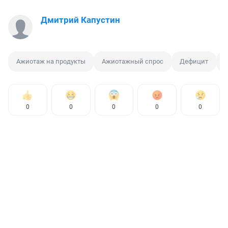
Дмитрий Капустин
Ажиотаж на продукты
Ажиотажный спрос
Дефицит
Г
0
0
0
0
0