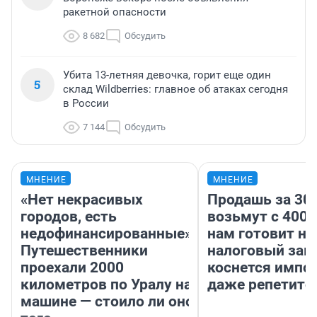
ракетной опасности
8 682
Обсудить
Убита 13-летняя девочка, горит еще один
5
склад Wildberries: главное об атаках сегодня
в России
7 144
Обсудить
МНЕНИЕ
МНЕНИЕ
«Нет некрасивых
Продашь за 300
городов, есть
возьмут с 4000
недофинансированные».
нам готовит н
Путешественники
налоговый зако
проехали 2000
коснется импор
километров по Уралу на
даже репетито
машине — стоило ли оно