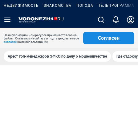
НЕДВИЖИМОСТЬ
ЗНАКОМСТВА
ПОГОДА
ТЕЛЕПРОГРАММА
На информационном ресурсе применяются cookie-
Согласен
файлы. Оставаясь на сайте, вы подтверждаете свое
согласие
на их использование.
Арест топ-менеджеров ЭФКО по делу о мошенничестве
Где отдохну