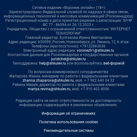
Сетевое издание «Воронеж онлайн» (18+)
Зарегистрировано Федеральной службой по надзору в сфере связи,
информационных технологий и массовых коммуникаций (Роскомнадзор)
Регистрационный номер и дата принятия решения о регистрации: ЭЛ №
ФС 77 - 86594 от 26.12.2023 г.
Учредитель: Общество с ограниченной ответственностью "ИНТЕРНЕТ
ТЕХНОЛОГИИ"
Главный редактор: Булгакова Ирина Викторовна
Адрес редакции: 630099, Россия, Новосибирск, ул. Ленина, 12, 6 этаж
Телефоны (круглосуточно): +79122863636
Электронный адрес редакции:
voronezh1@shkulev.ru
Контактные данные для Роскомнадзора и государственных органов:
juristchel@shkulev.ru
Техподдержка:
help@shkulev.ru
или воспользуйтесь
веб-формой
По вопросам коммерческого сотрудничества:
Жапарова Жанна, менеджер по работе с федеральными клиентами
zhanna.zhaparova@shkulev.ru
, моб. + 7 982 640 34 32
Ревина Мария, директор по работе с федеральными клиентами
mariya.revina@shkulev.ru
, моб. +7 910 402 4056
Редакция сайта не несет ответственности за достоверность
информации, содержащейся в рекламных объявлениях.
Информация об ограничениях
Политика использования cookies
Рекомендательные системы