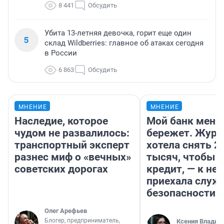
8 441
Обсудить
Убита 13-летняя девочка, горит еще один
5
склад Wildberries: главное об атаках сегодня
в России
6 863
Обсудить
МНЕНИЕ
МНЕНИЕ
Наследие, которое
Мой банк меня
чудом не развалилось:
бережет. Журн
транспортный эксперт
хотела снять 2
разнес миф о «вечных»
тысяч, чтобы п
советских дорогах
кредит, — к не
приехала служ
безопасности
Олег Арефьев
Блогер, предприниматель,
Ксения Владим