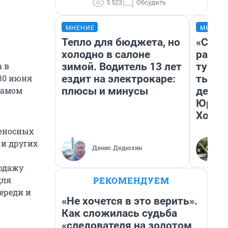
5 523
Обсудить
МНЕНИЕ
МНЕНИ
Тепло для бюджета, но
«Слив
холодно в салоне
разоч
зимой. Водитель 13 лет
турис
а в
ездит на электрокаре:
тысяч
30 июня
плюсы и минусы
день 
самом
Юрско
Хогва
теносных
 и других
Денис Дедюхин
родажу
РЕКОМЕНДУЕМ
для
череди и
«Не хочется в это верить».
Как сложилась судьба
«следователя на золотом