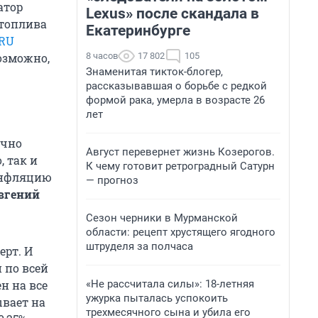
атор
Lexus» после скандала в
 топлива
Екатеринбурге
RU
8 часов
17 802
105
озможно,
Знаменитая тикток-блогер,
рассказывавшая о борьбе с редкой
формой рака, умерла в возрасте 26
лет
очно
Август перевернет жизнь Козерогов.
, так и
К чему готовит ретроградный Сатурн
 инфляцию
— прогноз
вгений
Сезон черники в Мурманской
области: рецепт хрустящего ягодного
штруделя за полчаса
ерт. И
 по всей
«Не рассчитала силы»: 18-летняя
н на все
ужурка пыталась успокоить
ывает на
трехмесячного сына и убила его