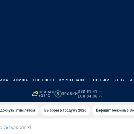
АММА
АФИША
ГОРОСКОП
КУРСЫ ВАЛЮТ
ПРОБКИ
ZODY
И
USD 81,41
СЕЙЧАС
3
ПРОБКИ
+33°C
EUR 94,06
тдохнуть этим летом
Выборы в Госдуму 2026
Дефицит бензина в В
С-2026
ЭКСПЕРТ