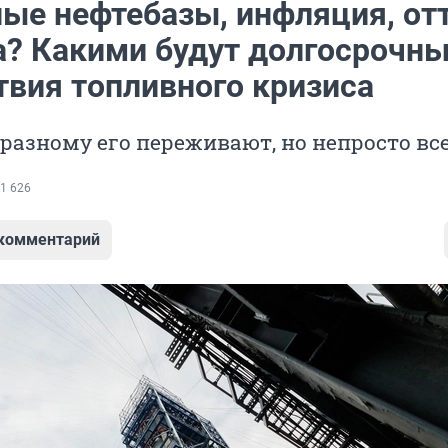
ые нефтебазы, инфляция, от
а? Какими будут долгосрочн
твия топливного кризиса
разному его переживают, но непросто вс
1 626
 комментарий