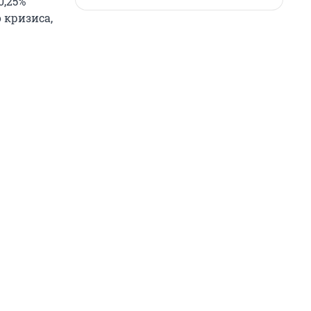
0,25%
о кризиса,