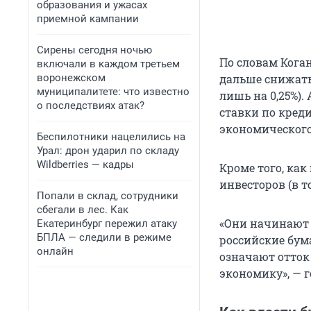
образования и ужасах
приемной кампании
Сирены сегодня ночью
По словам Коган
включали в каждом третьем
воронежском
дальше снижать
муниципалитете: что известно
лишь на 0,25%)
о последствиях атак?
ставки по креди
экономического
Беспилотники нацелились на
Урал: дрон ударил по складу
Wildberries — кадры
Кроме того, как
инвесторов (в 
Попали в склад, сотрудники
сбегали в лес. Как
«Они начинают п
Екатеринбург пережил атаку
БПЛА — следили в режиме
российские бума
онлайн
означают отток
экономику», — г