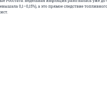
ые Росстата: недельная инфляция разогналась уже до 
ревышала 0,1–0,15%), а это прямое следствие топливног
ист.