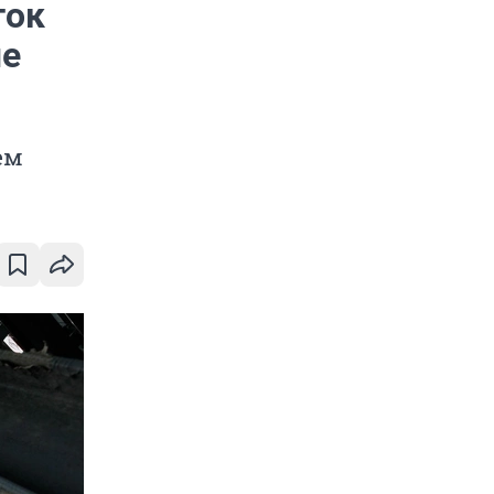
ток
ые
ем