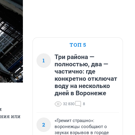
ТОП 5
Три района —
1
полностью, два —
частично: где
конкретно отключат
воду на несколько
дней в Воронеже
32 830
8
м
ения или
«Гремит страшно»:
2
воронежцы сообщают о
звуках взрывов в городе