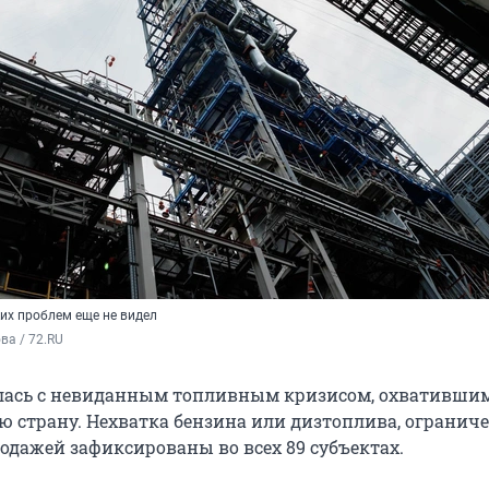
их проблем еще не видел
а / 72.RU
улась с невиданным топливным кризисом, охвативши
ю страну. Нехватка бензина или дизтоплива, огранич
родажей зафиксированы во всех 89 субъектах.