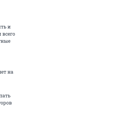
ить и
 всего
тные
яет на
пать
торов