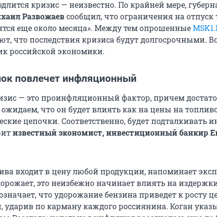
длится кризис — неизвестно. По крайней мере, губерн
хаил Развожаев
сообщил, что ограничения на отпуск
лятся еще около месяца». Между тем опрошенные
MSK1.
ют, что последствия кризиса будут долгосрочными. В
ик российской экономики.
ок повлечет инфляционный
зис — это проинфляционный фактор, причем достат
жидаем, что он будет влиять как на цены на топливо
ческие цепочки. Соответственно, будет подталкивать
рит
известный экономист, инвестиционный банкир
Е
ива входит в цену любой продукции, напоминает эксп
дорожает, это неизбежно начинает влиять на издержки
означает, что удорожание бензина приведет к росту це
и, ударив по карману каждого россиянина. Коган указ