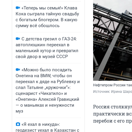
«Теперь мы семья!» Клава
Кока сыграла тайную свадьбу
с богатым блогером. В какую
сумму всё обошлось
С детства грезил о ГАЗ-24:
автоплюшкин переехал в
маленький хутор и превратил
свой двор в музей СССР
«Можно было посадить
Онегина на BMW, чтобы он
переехал к дяде на Рублевку и
Нефтепром России так
слал Татьяне „кружочки“»:
Источник: 
Ирина Шаров
сценарист «Чикатило» и
«Онегина» Алексей Гравицкий
— о маньяках и ненужности
Россия столкн
муз
практически вс
перебои с его п
«Я ехал в никуда»:
геодезист уехал в Казахстан с