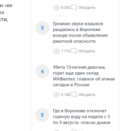
ю «не
8 392
Обсудить
же
ти,
Громкие звуки взрывов
3
раздались в Воронеже
вскоре после объявления
ракетной опасности
7 772
Обсудить
Убита 13-летняя девочка,
4
горит еще один склад
Wildberries: главное об атаках
сегодня в России
6 140
Обсудить
Где в Воронеже отключат
5
горячую воду на неделе с 3
по 9 августа: список домов