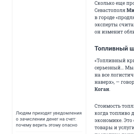
Сколько еще про
Севастополя
Ми
в городе «прод
эксперты счита
он изменит обл
Топливный ш
«Топливный кри
серьезный… Мы о
на все логисти
наверх», — гово
Коган
.
Стоимость топл
когда топливо 
Людям приходят уведомления
о зачислении денег на счет:
экономике. Это 
почему верить этому опасно
товары и услуг