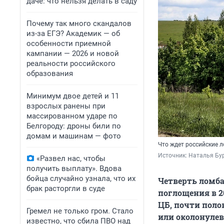
даче: что нельзя делать в саду
Почему так много скандалов
из-за ЕГЭ? Академик — об
особенности приемной
кампании — 2026 и новой
реальности российского
образования
Минимум двое детей и 11
взрослых ранены при
массированном ударе по
Белгороду: дроны били по
домам и машинам — фото
Что ждет российские 
Источник: 
Наталья Бур
«Развел нас, чтобы
получить выплату». Вдова
бойца случайно узнала, что их
Четверть ломба
брак расторгли в суде
поглощения в 2
ЦБ, почти поло
Гремел не только гром. Стало
или околонулев
известно, что сбила ПВО над