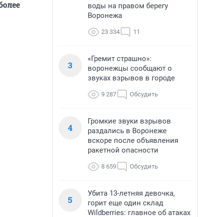
более
воды на правом берегу
Воронежа
23 334
11
«Гремит страшно»:
3
воронежцы сообщают о
звуках взрывов в городе
9 287
Обсудить
Громкие звуки взрывов
4
раздались в Воронеже
вскоре после объявления
ракетной опасности
8 659
Обсудить
Убита 13-летняя девочка,
5
горит еще один склад
Wildberries: главное об атаках