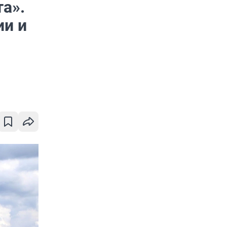
а».
ии и