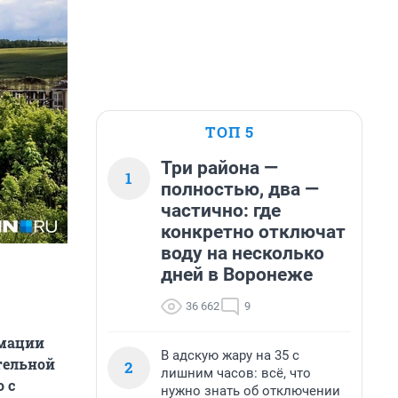
ТОП 5
Три района —
1
полностью, два —
частично: где
конкретно отключат
воду на несколько
дней в Воронеже
36 662
9
рмации
В адскую жару на 35 с
тельной
2
лишним часов: всё, что
 с
нужно знать об отключении