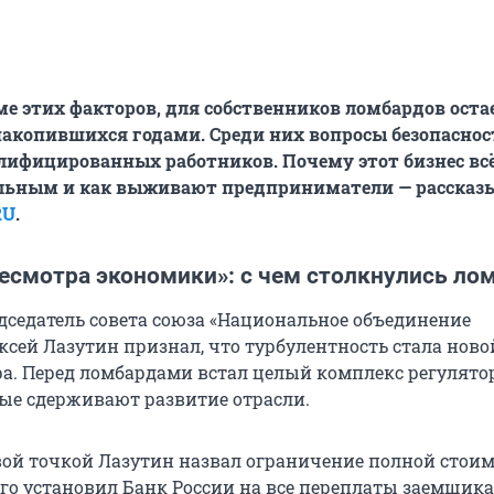
оме этих факторов, для собственников ломбардов оста
накопившихся годами. Среди них вопросы безопаснос
лифицированных работников. Почему этот бизнес вс
льным и как выживают предприниматели — рассказ
RU
.
ресмотра экономики»: с чем столкнулись л
дседатель совета союза «Национальное объединение
ксей Лазутин признал, что турбулентность стала нов
ора. Перед ломбардами встал целый комплекс регулят
рые сдерживают развитие отрасли.
ой точкой Лазутин назвал ограничение полной стои
Его установил Банк России на все переплаты заемщика