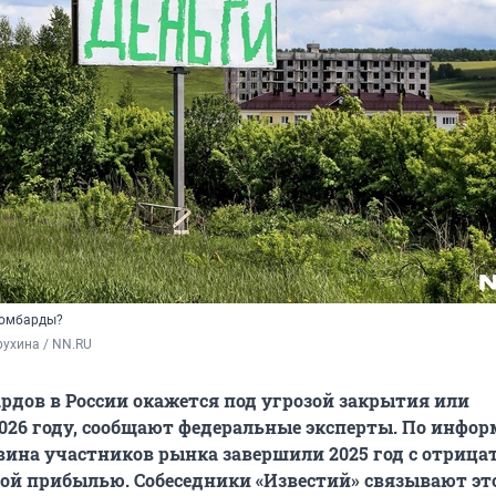
ломбарды?
ухина / NN.RU
рдов в России окажется под угрозой закрытия или
026 году, сообщают федеральные эксперты. По инфо
вина участников рынка завершили 2025 год с отрица
ой прибылью. Собеседники «Известий» связывают это