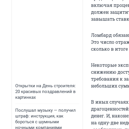
включая процен
должен защитит
завышать ставк
Ломбард обязан
Это число отра
сколько в итоге
Некоторые эксп
снижению дост
требования к з
небольших сумм
Открытки на День строителя:
20 красивых поздравлений в
картинках
В иных случаях
драгоценностей 
Послушал музыку — получил
денег. И, након
штраф: инструкция, как
бороться с шумными
на одну-две не
ночными компаниями