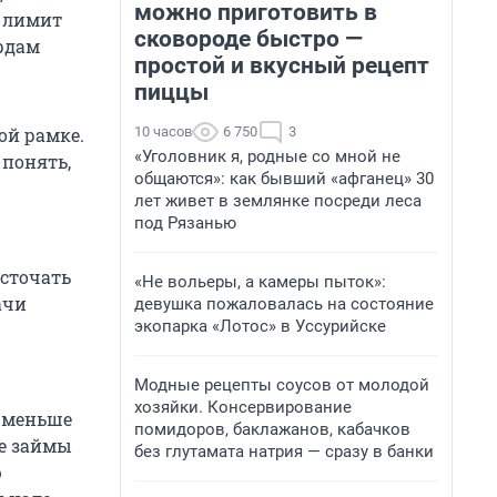
можно приготовить в
о лимит
сковороде быстро —
рдам
простой и вкусный рецепт
пиццы
10 часов
6 750
3
ой рамке.
«Уголовник я, родные со мной не
 понять,
общаются»: как бывший «афганец» 30
лет живет в землянке посреди леса
под Рязанью
сточать
«Не вольеры, а камеры пыток»:
ачи
девушка пожаловалась на состояние
экопарка «Лотос» в Уссурийске
Модные рецепты соусов от молодой
хозяйки. Консервирование
и меньше
помидоров, баклажанов, кабачков
ие займы
без глутамата натрия — сразу в банки
ю