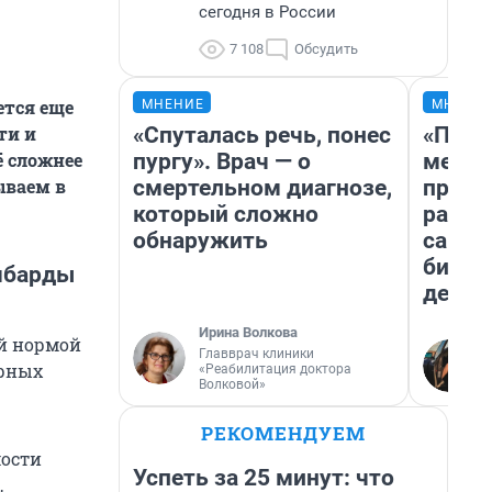
сегодня в России
7 108
Обсудить
ется еще
МНЕНИЕ
МНЕНИ
«Спуталась речь, понес
«Поку
ти и
пургу». Врач — о
мешке
ё сложнее
смертельном диагнозе,
предп
ываем в
который сложно
расска
обнаружить
самом
бизне
омбарды
дешев
Ирина Волкова
ой нормой
Главврач клиники
орных
«Реабилитация доктора
Волковой»
РЕКОМЕНДУЕМ
мости
Успеть за 25 минут: что
,