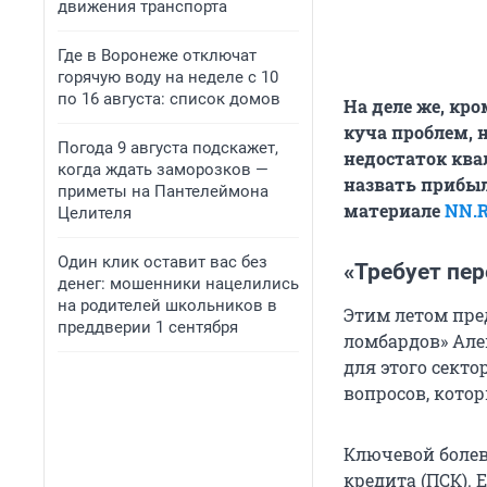
движения транспорта
Где в Воронеже отключат
горячую воду на неделе с 10
по 16 августа: список домов
На деле же, кр
куча проблем, 
Погода 9 августа подскажет,
недостаток ква
когда ждать заморозков —
назвать прибы
приметы на Пантелеймона
материале
NN.
Целителя
Один клик оставит вас без
«Требует пе
денег: мошенники нацелились
на родителей школьников в
Этим летом пре
преддверии 1 сентября
ломбардов» Але
для этого сект
вопросов, кото
Ключевой болев
кредита (ПСК). 