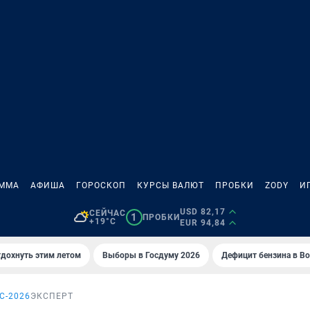
АММА
АФИША
ГОРОСКОП
КУРСЫ ВАЛЮТ
ПРОБКИ
ZODY
И
USD 82,17
СЕЙЧАС
1
ПРОБКИ
+19°C
EUR 94,84
тдохнуть этим летом
Выборы в Госдуму 2026
Дефицит бензина в В
С-2026
ЭКСПЕРТ