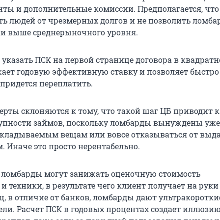
ты и дополнительные комиссии. Предполагается, чт
ь людей от чрезмерных долгов и не позволить ломба
и выше среднерыночного уровня.
 указать ПСК на первой странице договора в квадратн
жает годовую эффективную ставку и позволяет быстро
 придется переплатить.
ерты склоняются к тому, что такой шаг ЦБ приводит к
упности займов, поскольку ломбарды вынуждены уже
акладываемым вещам или вовсе отказываться от выд
. Иначе это просто нерентабельно.
 ломбарды могут занижать оценочную стоимость
и техники, в результате чего клиент получает на рук
ец, в отличие от банков, ломбарды дают ультракоротк
дели. Расчет ПСК в годовых процентах создает иллюзи