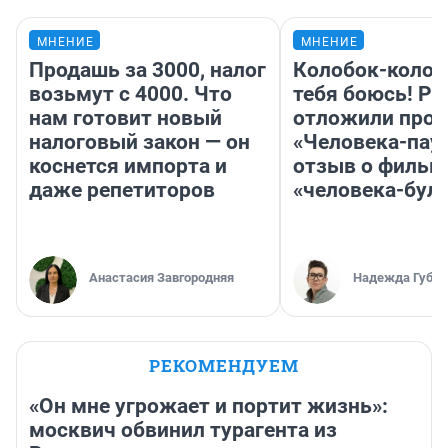
МНЕНИЕ
МНЕНИЕ
Продашь за 3000, налог
Колобок-колобо
возьмут с 4000. Что
тебя боюсь! Ра
нам готовит новый
отложили прок
налоговый закон — он
«Человека-пау
коснется импорта и
отзыв о фильм
даже репетиторов
«человека-бул
Анастасия Завгородняя
Надежда Губар
РЕКОМЕНДУЕМ
«Он мне угрожает и портит жизнь»:
москвич обвинил турагента из