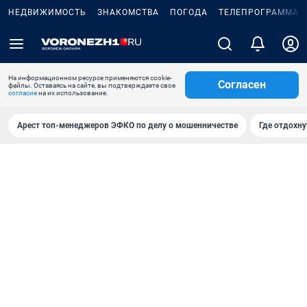
НЕДВИЖИМОСТЬ
ЗНАКОМСТВА
ПОГОДА
ТЕЛЕПРОГРАММА
На информационном ресурсе применяются cookie-
Согласен
файлы. Оставаясь на сайте, вы подтверждаете свое
согласие
на их использование.
Арест топ-менеджеров ЭФКО по делу о мошенничестве
Где отдохну