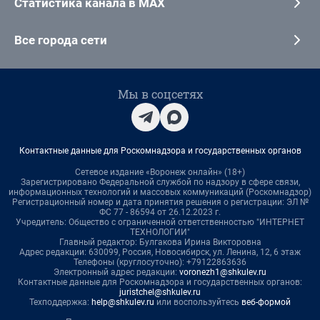
Статистика канала в MAX
Все города сети
Мы в соцсетях
Контактные данные для Роскомнадзора и государственных органов
Сетевое издание «Воронеж онлайн» (18+)
Зарегистрировано Федеральной службой по надзору в сфере связи,
информационных технологий и массовых коммуникаций (Роскомнадзор)
Регистрационный номер и дата принятия решения о регистрации: ЭЛ №
ФС 77 - 86594 от 26.12.2023 г.
Учредитель: Общество с ограниченной ответственностью "ИНТЕРНЕТ
ТЕХНОЛОГИИ"
Главный редактор: Булгакова Ирина Викторовна
Адрес редакции: 630099, Россия, Новосибирск, ул. Ленина, 12, 6 этаж
Телефоны (круглосуточно): +79122863636
Электронный адрес редакции:
voronezh1@shkulev.ru
Контактные данные для Роскомнадзора и государственных органов:
juristchel@shkulev.ru
Техподдержка:
help@shkulev.ru
или воспользуйтесь
веб-формой