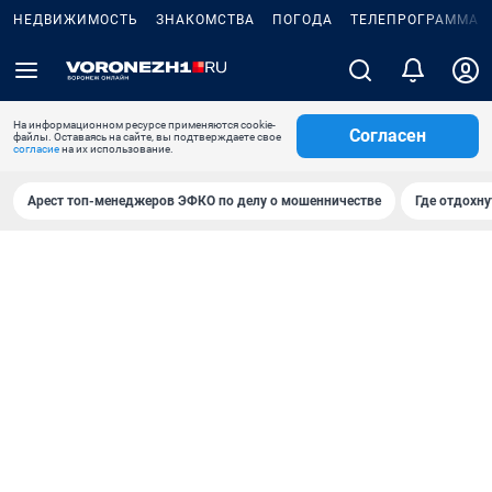
НЕДВИЖИМОСТЬ
ЗНАКОМСТВА
ПОГОДА
ТЕЛЕПРОГРАММА
На информационном ресурсе применяются cookie-
Согласен
файлы. Оставаясь на сайте, вы подтверждаете свое
согласие
на их использование.
Арест топ-менеджеров ЭФКО по делу о мошенничестве
Где отдохну