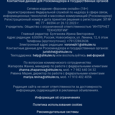
Контактные данные для Роскомнадзора и государственных органов
Сетевое издание «Воронеж онлайн» (18+)
Зарегистрировано Федеральной службой по надзору в сфере связи,
информационных технологий и массовых коммуникаций (Роскомнадзор)
Регистрационный номер и дата принятия решения о регистрации: ЭЛ №
ФС 77 - 86594 от 26.12.2023 г.
Учредитель: Общество с ограниченной ответственностью "ИНТЕРНЕТ
ТЕХНОЛОГИИ"
Главный редактор: Булгакова Ирина Викторовна
Адрес редакции: 630099, Россия, Новосибирск, ул. Ленина, 12, 6 этаж
Телефоны (круглосуточно): +79122863636
Электронный адрес редакции:
voronezh1@shkulev.ru
Контактные данные для Роскомнадзора и государственных органов:
juristchel@shkulev.ru
Техподдержка:
help@shkulev.ru
или воспользуйтесь
веб-формой
По вопросам коммерческого сотрудничества:
Жапарова Жанна, менеджер по работе с федеральными клиентами
zhanna.zhaparova@shkulev.ru
, моб. + 7 982 640 34 32
Ревина Мария, директор по работе с федеральными клиентами
mariya.revina@shkulev.ru
, моб. +7 910 402 4056
Редакция сайта не несет ответственности за достоверность
информации, содержащейся в рекламных объявлениях.
Информация об ограничениях
Политика использования cookies
Рекомендательные системы