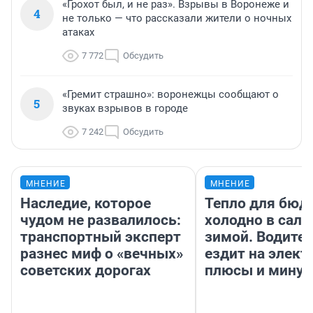
«Грохот был, и не раз». Взрывы в Воронеже и
4
не только — что рассказали жители о ночных
атаках
7 772
Обсудить
«Гремит страшно»: воронежцы сообщают о
5
звуках взрывов в городе
7 242
Обсудить
МНЕНИЕ
МНЕНИЕ
Наследие, которое
Тепло для бюд
чудом не развалилось:
холодно в сало
транспортный эксперт
зимой. Водител
разнес миф о «вечных»
ездит на элект
советских дорогах
плюсы и мину