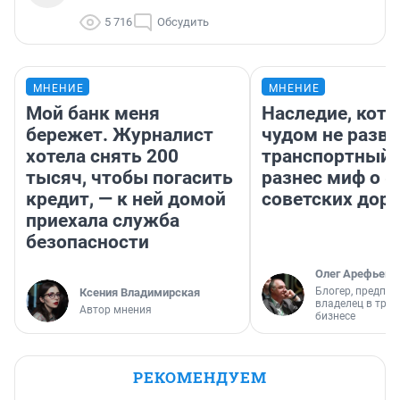
5 716
Обсудить
МНЕНИЕ
МНЕНИЕ
Мой банк меня
Наследие, кото
бережет. Журналист
чудом не разва
хотела снять 200
транспортный 
тысяч, чтобы погасить
разнес миф о 
кредит, — к ней домой
советских доро
приехала служба
безопасности
Олег Арефьев
Блогер, предпри
Ксения Владимирская
владелец в тра
Автор мнения
бизнесе
РЕКОМЕНДУЕМ