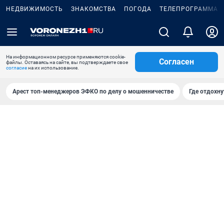
НЕДВИЖИМОСТЬ
ЗНАКОМСТВА
ПОГОДА
ТЕЛЕПРОГРАММА
На информационном ресурсе применяются cookie-
Согласен
файлы. Оставаясь на сайте, вы подтверждаете свое
согласие
на их использование.
Арест топ-менеджеров ЭФКО по делу о мошенничестве
Где отдохну