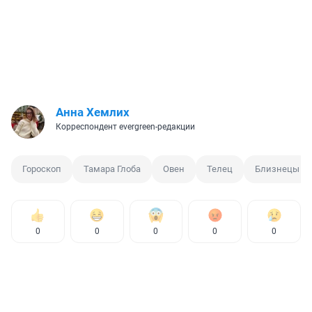
Анна Хемлих
Корреспондент evergreen-редакции
Гороскоп
Тамара Глоба
Овен
Телец
Близнецы
0
0
0
0
0