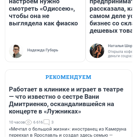
настроем нужно
предпринимат
смотреть «Одиссею»,
рассказала, как
чтобы она не
самом деле ус
выглядела как фиаско
бизнес со скл
дешевых това
Наталья Шорох
Надежда Губарь
Открыла кофейн
деньги соцразв
РЕКОМЕНДУЕМ
Работает в клинике и играет в театре
— что известно о сестре Вани
Дмитриенко, оскандалившейся на
концерте в «Лужниках»
10 часов
6 616
3
«Мечтал о большой жизни»: иностранец из Камеруна
переехал в Ярославль и создал здесь семью —