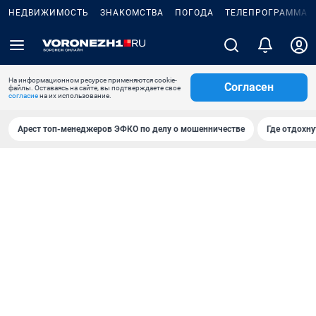
НЕДВИЖИМОСТЬ
ЗНАКОМСТВА
ПОГОДА
ТЕЛЕПРОГРАММА
На информационном ресурсе применяются cookie-
Согласен
файлы. Оставаясь на сайте, вы подтверждаете свое
согласие
на их использование.
Арест топ-менеджеров ЭФКО по делу о мошенничестве
Где отдохну