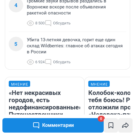
Громкие звуки взрывов раздались в
4
Воронеже вскоре после объявления
ракетной опасности
8 500
Обсудить
Убита 13-летняя девочка, горит еще один
5
склад Wildberries: главное об атаках сегодня
в России
6 924
Обсудить
МНЕНИЕ
МНЕНИЕ
«Нет некрасивых
Колобок-колобо
городов, есть
тебя боюсь! Ра
недофинансированные».
отложили прок
Путешественники
«Человека-пау
0
проехали 2000
отзыв о фильм
Комментарии
километров по Уралу на
«человека-бул