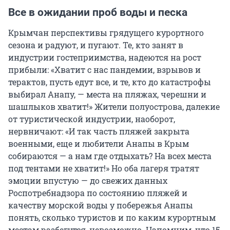
Все в ожидании проб воды и песка
Крымчан перспективы грядущего курортного
сезона и радуют, и пугают. Те, кто занят в
индустрии гостеприимства, надеются на рост
прибыли: «Хватит с нас пандемии, взрывов и
терактов, пусть едут все, и те, кто до катастрофы
выбирал Анапу, — места на пляжах, черешни и
шашлыков хватит!» Жители полуострова, далекие
от туристической индустрии, наоборот,
нервничают: «И так часть пляжей закрыта
военными, еще и любители Анапы в Крым
собираются — а нам где отдыхать? На всех места
под тентами не хватит!» Но оба лагеря тратят
эмоции впустую — до свежих данных
Роспотребнадзора по состоянию пляжей и
качеству морской воды у побережья Анапы
понять, сколько туристов и по каким курортным
местам разбегутся, невозможно. Напомним, что 15