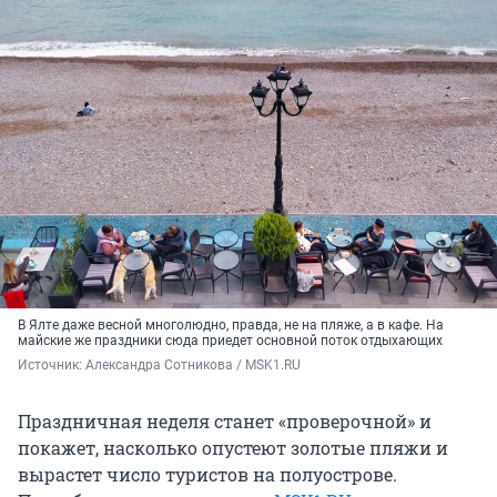
В Ялте даже весной многолюдно, правда, не на пляже, а в кафе. На
майские же праздники сюда приедет основной поток отдыхающих
Источник: 
Александра Сотникова / MSK1.RU
Праздничная неделя станет «проверочной» и
покажет, насколько опустеют золотые пляжи и
вырастет число туристов на полуострове.