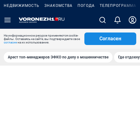
НЕДВИЖИМОСТЬ
ЗНАКОМСТВА
ПОГОДА
ТЕЛЕПРОГРАММА
На информационном ресурсе применяются cookie-
Согласен
файлы. Оставаясь на сайте, вы подтверждаете свое
согласие
на их использование.
Арест топ-менеджеров ЭФКО по делу о мошенничестве
Где отдохну