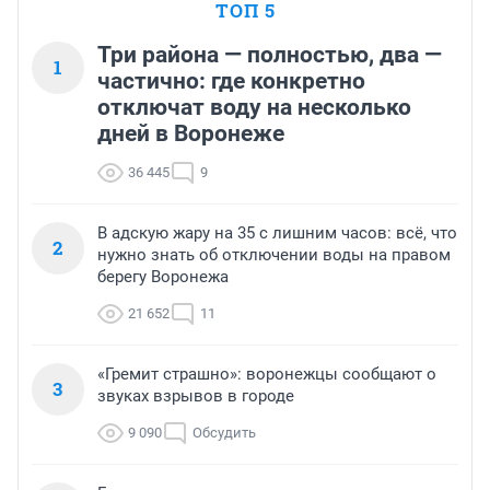
ТОП 5
Три района — полностью, два —
1
частично: где конкретно
отключат воду на несколько
дней в Воронеже
36 445
9
В адскую жару на 35 с лишним часов: всё, что
2
нужно знать об отключении воды на правом
берегу Воронежа
21 652
11
«Гремит страшно»: воронежцы сообщают о
3
звуках взрывов в городе
9 090
Обсудить