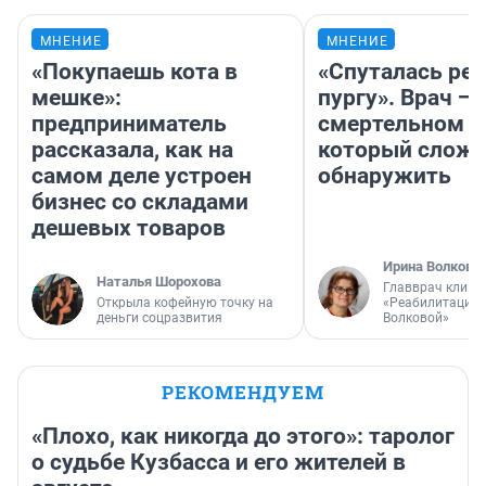
МНЕНИЕ
МНЕНИЕ
«Покупаешь кота в
«Спуталась реч
мешке»:
пургу». Врач — 
предприниматель
смертельном д
рассказала, как на
который слож
самом деле устроен
обнаружить
бизнес со складами
дешевых товаров
Ирина Волкова
Наталья Шорохова
Главврач клини
Открыла кофейную точку на
«Реабилитация 
деньги соцразвития
Волковой»
РЕКОМЕНДУЕМ
«Плохо, как никогда до этого»: таролог
о судьбе Кузбасса и его жителей в