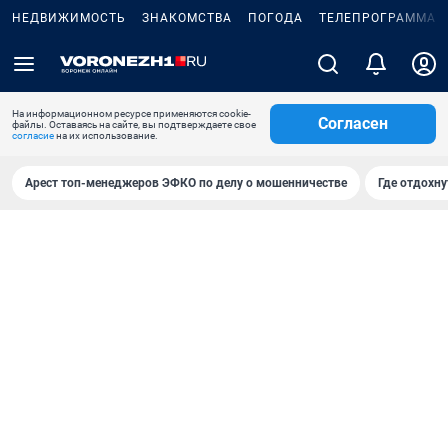
НЕДВИЖИМОСТЬ
ЗНАКОМСТВА
ПОГОДА
ТЕЛЕПРОГРАММА
На информационном ресурсе применяются cookie-
Согласен
файлы. Оставаясь на сайте, вы подтверждаете свое
согласие
на их использование.
Арест топ-менеджеров ЭФКО по делу о мошенничестве
Где отдохну