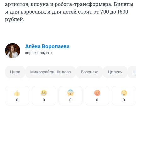
артистов, клоуна и робота-трансформера. Билеты
и для взрослых, и для детей стоят от 700 до 1600
рублей.
Алёна Воропаева
корреспондент
Цирк
Микрорайон Шилово
Воронеж
Циркач
Цир
0
0
0
0
0