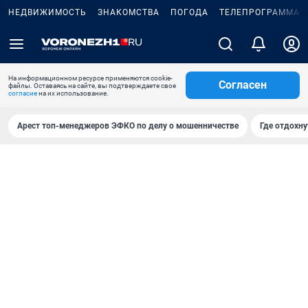
НЕДВИЖИМОСТЬ
ЗНАКОМСТВА
ПОГОДА
ТЕЛЕПРОГРАММА
На информационном ресурсе применяются cookie-
Согласен
файлы. Оставаясь на сайте, вы подтверждаете свое
согласие
на их использование.
Арест топ-менеджеров ЭФКО по делу о мошенничестве
Где отдохну