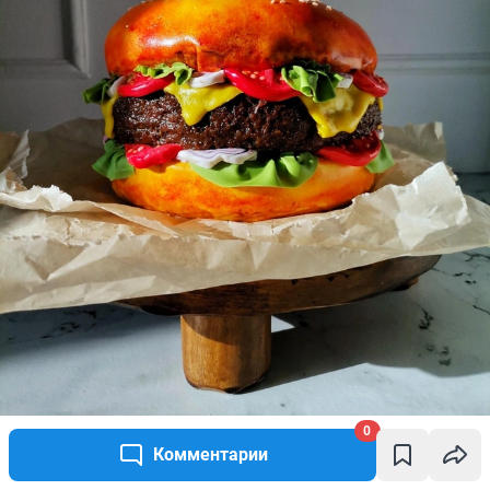
0
Комментарии
Сладкий гамбургер
Источник: 
Мария Воробьева