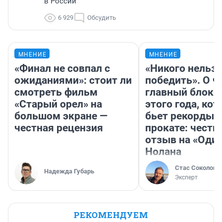
в России
6 929
Обсудить
МНЕНИЕ
МНЕНИЕ
«Финал не совпал с
«Никого нельз
ожиданиями»: стоит ли
победить». О ч
смотреть фильм
главный блокб
«Старый орел» на
этого года, ко
большом экране —
бьет рекорды 
честная рецензия
прокате: честн
отзыв на «Оди
Нолана
Стас Соколов
Надежда Губарь
Эксперт
РЕКОМЕНДУЕМ