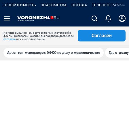
НЕДВИЖИМОСТЬ
ЗНАКОМСТВА
ПОГОДА
ТЕЛЕПРОГРАММА
На информационном ресурсе применяются cookie-
Согласен
файлы. Оставаясь на сайте, вы подтверждаете свое
согласие
на их использование.
Арест топ-менеджеров ЭФКО по делу о мошенничестве
Где отдохну