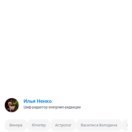
Илья Ненко
Шеф-редактор evergreen-редакции
Венера
Юпитер
Астролог
Василиса Володина
Пл