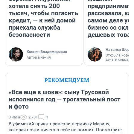
хотела снять 200
предпринимат
тысяч, чтобы погасить
рассказала, как
кредит, — к ней домой
самом деле ус
приехала служба
бизнес со скл
безопасности
дешевых това
Наталья Шорох
Ксения Владимирская
Открыла кофейн
Автор мнения
деньги соцразв
РЕКОМЕНДУЕМ
«Все еще в шоке»: сыну Трусовой
исполнился год — трогательный пост
и фото
3 часа
2 701
1
В уфимский приют привезли пермячку Марину,
которая почти ничего о себе не помнит. Посмотрите,