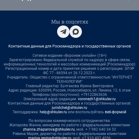
Мы в соцсетях
Контактные данные для Роскомнадзора и государственных органов
Сетевое издание «Воронеж онлайн» (18+)
Зарегистрировано Федеральной службой по надзору в сфере связи,
информационных технологий и массовых коммуникаций (Роскомнадзор)
Регистрационный номер и дата принятия решения о регистрации: ЭЛ №
ФС 77 - 86594 от 26.12.2023 г.
Учредитель: Общество с ограниченной ответственностью "ИНТЕРНЕТ
ТЕХНОЛОГИИ"
Главный редактор: Булгакова Ирина Викторовна
Адрес редакции: 630099, Россия, Новосибирск, ул. Ленина, 12, 6 этаж
Телефоны (круглосуточно): +79122863636
Электронный адрес редакции:
voronezh1@shkulev.ru
Контактные данные для Роскомнадзора и государственных органов:
juristchel@shkulev.ru
Техподдержка:
help@shkulev.ru
или воспользуйтесь
веб-формой
По вопросам коммерческого сотрудничества:
Жапарова Жанна, менеджер по работе с федеральными клиентами
zhanna.zhaparova@shkulev.ru
, моб. + 7 982 640 34 32
Ревина Мария, директор по работе с федеральными клиентами
mariya.revina@shkulev.ru
, моб. +7 910 402 4056