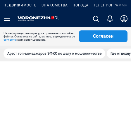
НЕДВИЖИМОСТЬ
ЗНАКОМСТВА
ПОГОДА
ТЕЛЕПРОГРАММА
На информационном ресурсе применяются cookie-
Согласен
файлы. Оставаясь на сайте, вы подтверждаете свое
согласие
на их использование.
Арест топ-менеджеров ЭФКО по делу о мошенничестве
Где отдохну