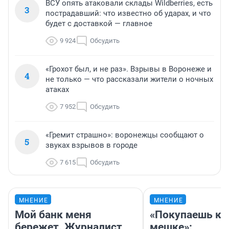
ВСУ опять атаковали склады Wildberries, есть
3
пострадавший: что известно об ударах, и что
будет с доставкой — главное
9 924
Обсудить
«Грохот был, и не раз». Взрывы в Воронеже и
4
не только — что рассказали жители о ночных
атаках
7 952
Обсудить
«Гремит страшно»: воронежцы сообщают о
5
звуках взрывов в городе
7 615
Обсудить
МНЕНИЕ
МНЕНИЕ
Мой банк меня
«Покупаешь ко
бережет. Журналист
мешке»: