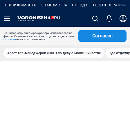
НЕДВИЖИМОСТЬ
ЗНАКОМСТВА
ПОГОДА
ТЕЛЕПРОГРАММА
На информационном ресурсе применяются cookie-
Согласен
файлы. Оставаясь на сайте, вы подтверждаете свое
согласие
на их использование.
Арест топ-менеджеров ЭФКО по делу о мошенничестве
Где отдохну