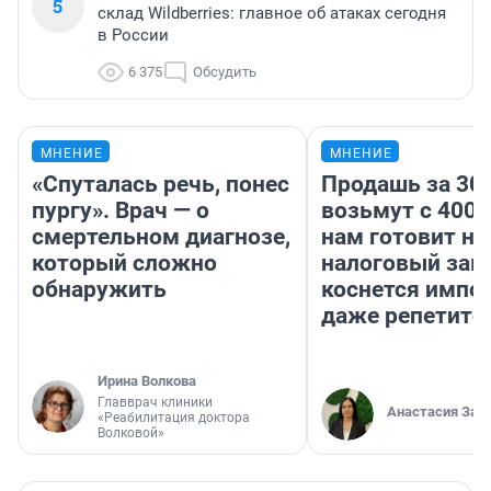
5
склад Wildberries: главное об атаках сегодня
в России
6 375
Обсудить
МНЕНИЕ
МНЕНИЕ
«Спуталась речь, понес
Продашь за 300
пургу». Врач — о
возьмут с 4000
смертельном диагнозе,
нам готовит н
который сложно
налоговый зако
обнаружить
коснется импор
даже репетито
Ирина Волкова
Главврач клиники
Анастасия Зав
«Реабилитация доктора
Волковой»