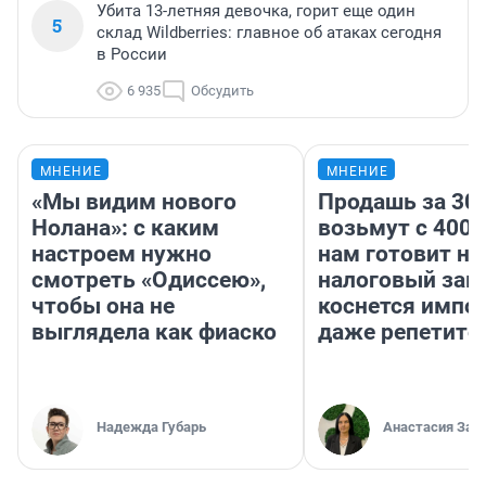
Убита 13-летняя девочка, горит еще один
5
склад Wildberries: главное об атаках сегодня
в России
6 935
Обсудить
МНЕНИЕ
МНЕНИЕ
«Мы видим нового
Продашь за 300
Нолана»: с каким
возьмут с 4000
настроем нужно
нам готовит н
смотреть «Одиссею»,
налоговый зако
чтобы она не
коснется импор
выглядела как фиаско
даже репетито
Надежда Губарь
Анастасия Зав