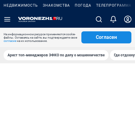
НЕДВИЖИМОСТЬ
ЗНАКОМСТВА
ПОГОДА
ТЕЛЕПРОГРАММА
На информационном ресурсе применяются cookie-
Согласен
файлы. Оставаясь на сайте, вы подтверждаете свое
согласие
на их использование.
Арест топ-менеджеров ЭФКО по делу о мошенничестве
Где отдохну