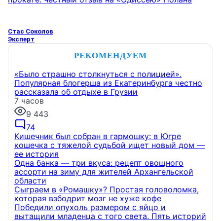
Стас Соколов
Эксперт
РЕКОМЕНДУЕМ
«Было страшно столкнуться с полицией».
Популярная блогерша из Екатеринбурга честно
рассказала об отдыхе в Грузии
7 часов
9 443
74
Кишечник был собран в гармошку: в Югре
кошечка с тяжелой судьбой ищет новый дом —
ее история
Одна банка — три вкуса: рецепт овощного
ассорти на зиму для жителей Архангельской
области
Сыграем в «Ромашку»? Простая головоломка,
которая взбодрит мозг не хуже кофе
Победили опухоль размером с яйцо и
вытащили младенца с того света. Пять историй