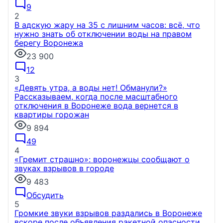
9
2
В адскую жару на 35 с лишним часов: всё, что
нужно знать об отключении воды на правом
берегу Воронежа
23 900
12
3
«Девять утра, а воды нет! Обманули?»
Рассказываем, когда после масштабного
отключения в Воронеже вода вернется в
квартиры горожан
9 894
49
4
«Гремит страшно»: воронежцы сообщают о
звуках взрывов в городе
9 483
Обсудить
5
Громкие звуки взрывов раздались в Воронеже
вскоре после объявления ракетной опасности