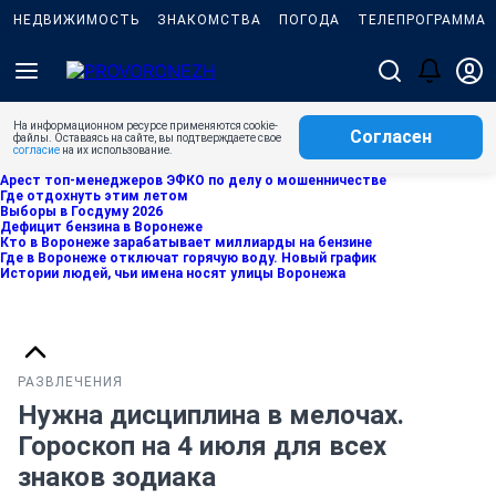
НЕДВИЖИМОСТЬ
ЗНАКОМСТВА
ПОГОДА
ТЕЛЕПРОГРАММА
На информационном ресурсе применяются cookie-
Согласен
файлы. Оставаясь на сайте, вы подтверждаете свое
согласие
на их использование.
Арест топ-менеджеров ЭФКО по делу о мошенничестве
Где отдохнуть этим летом
Выборы в Госдуму 2026
Дефицит бензина в Воронеже
Кто в Воронеже зарабатывает миллиарды на бензине
Где в Воронеже отключат горячую воду. Новый график
Истории людей, чьи имена носят улицы Воронежа
РАЗВЛЕЧЕНИЯ
Нужна дисциплина в мелочах.
Гороскоп на 4 июля для всех
знаков зодиака