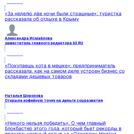
МНЕНИЕ
«За неделю две ночи были страшные»: туристка
рассказала об отдыхе в Крыму
Александра Исмайлова
заместитель главного редактора 63.RU
МНЕНИЕ
«Покупаешь кота в мешке»: предприниматель
рассказала, как на самом деле устроен бизнес со
складами дешевых товаров
Наталья Шорохова
Открыла кофейную точку на деньги соцразвития
МНЕНИЕ
«Никого нельзя победить». О чем главный
блокбастер этого года, который бьет рекорды в
прокате: честный отзыв на «Одиссею» Нолана