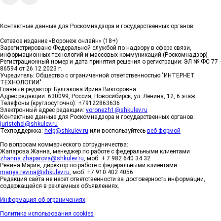
Контактные данные для Роскомнадзора и государственных органов
Сетевое издание «Воронеж онлайн» (18+)
Зарегистрировано Федеральной службой по надзору в сфере связи,
информационных технологий и массовых коммуникаций (Роскомнадзор)
Регистрационный номер и дата принятия решения о регистрации: ЭЛ № ФС 77 -
86594 от 26.12.2023 г.
Учредитель: Общество с ограниченной ответственностью "ИНТЕРНЕТ
ТЕХНОЛОГИИ"
Главный редактор: Булгакова Ирина Викторовна
Адрес редакции: 630099, Россия, Новосибирск, ул. Ленина, 12, 6 этаж
Телефоны (круглосуточно): +79122863636
Электронный адрес редакции:
voronezh1@shkulev.ru
Контактные данные для Роскомнадзора и государственных органов:
juristchel@shkulev.ru
Техподдержка:
help@shkulev.ru
или воспользуйтесь
веб-формой
По вопросам коммерческого сотрудничества:
Жапарова Жанна, менеджер по работе с федеральными клиентами
zhanna.zhaparova@shkulev.ru
, моб. + 7 982 640 34 32
Ревина Мария, директор по работе с федеральными клиентами
mariya.revina@shkulev.ru
, моб. +7 910 402 4056
Редакция сайта не несет ответственности за достоверность информации,
содержащейся в рекламных объявлениях.
Информация об ограничениях
Политика использования cookies