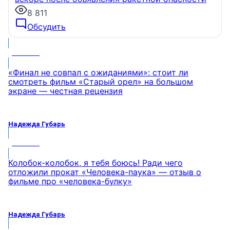
8 811
Обсудить
МНЕНИЕ
«Финал не совпал с ожиданиями»: стоит ли
смотреть фильм «Старый орел» на большом
экране — честная рецензия
Надежда Губарь
МНЕНИЕ
Колобок-колобок, я тебя боюсь! Ради чего
отложили прокат «Человека-паука» — отзыв о
фильме про «человека-булку»
Надежда Губарь