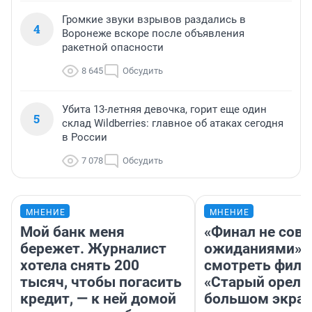
Громкие звуки взрывов раздались в
4
Воронеже вскоре после объявления
ракетной опасности
8 645
Обсудить
Убита 13-летняя девочка, горит еще один
5
склад Wildberries: главное об атаках сегодня
в России
7 078
Обсудить
МНЕНИЕ
МНЕНИЕ
Мой банк меня
«Финал не совп
бережет. Журналист
ожиданиями»: 
хотела снять 200
смотреть фил
тысяч, чтобы погасить
«Старый орел» 
кредит, — к ней домой
большом экран