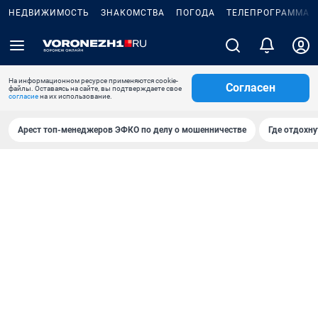
НЕДВИЖИМОСТЬ
ЗНАКОМСТВА
ПОГОДА
ТЕЛЕПРОГРАММА
На информационном ресурсе применяются cookie-
Согласен
файлы. Оставаясь на сайте, вы подтверждаете свое
согласие
на их использование.
Арест топ-менеджеров ЭФКО по делу о мошенничестве
Где отдохну