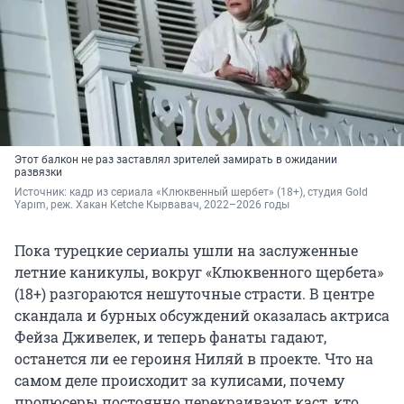
Этот балкон не раз заставлял зрителей замирать в ожидании
развязки
Источник: 
кадр из сериала «Клюквенный шербет» (18+), студия Gold 
Yapım, реж. Хакан Ketche Кырвавач, 2022–2026 годы
Пока турецкие сериалы ушли на заслуженные
летние каникулы, вокруг «Клюквенного щербета»
(18+) разгораются нешуточные страсти. В центре
скандала и бурных обсуждений оказалась актриса
Фейза Дживелек, и теперь фанаты гадают,
останется ли ее героиня Ниляй в проекте. Что на
самом деле происходит за кулисами, почему
продюсеры постоянно перекраивают каст, кто