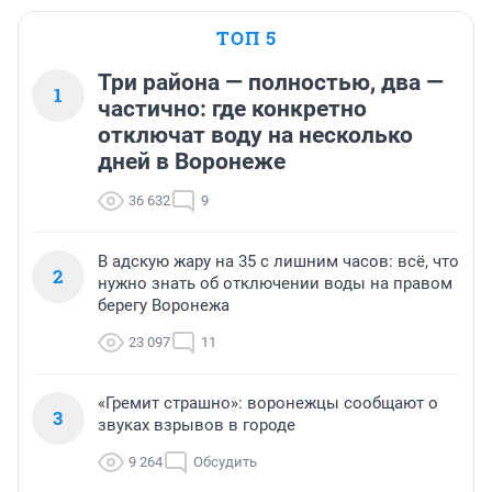
ТОП 5
Три района — полностью, два —
1
частично: где конкретно
отключат воду на несколько
дней в Воронеже
36 632
9
В адскую жару на 35 с лишним часов: всё, что
2
нужно знать об отключении воды на правом
берегу Воронежа
23 097
11
«Гремит страшно»: воронежцы сообщают о
3
звуках взрывов в городе
9 264
Обсудить