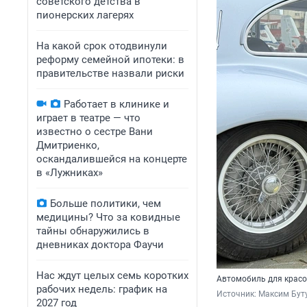
советского детства в
пионерских лагерях
На какой срок отодвинули
реформу семейной ипотеки: в
правительстве назвали риски
Работает в клинике и
играет в театре — что
известно о сестре Вани
Дмитриенко,
оскандалившейся на концерте
в «Лужниках»
Больше политики, чем
медицины? Что за ковидные
тайны обнаружились в
дневниках доктора Фаучи
Нас ждут целых семь коротких
Автомобиль для красо
рабочих недель: график на
Источник: 
Максим Буту
2027 год