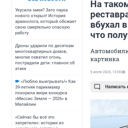
На тако
Укусила змея? Зато паука
реставра
нового открыл! История
арахнолога, который обожает
вбухал в
свою смертельно опасную
что пол
работу
Дроны ударили по десяткам
Автомобилю 
многоквартирных домов,
многие охватил огонь,
картинка
пострадали дети: главное об
атаке
5 июля 2026, 13:00
«Люблю выигрывать!» Как
Написать
39-летняя парикмахер
покорила жюри конкурса
«Миссис Земля — 2026» в
Малайзии
«Сейчас бы всё это
запретили»: истории из