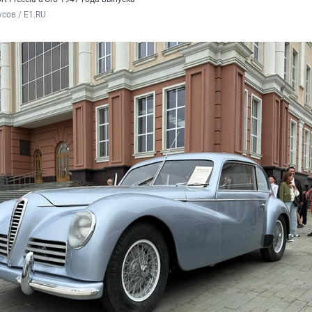
сов / E1.RU