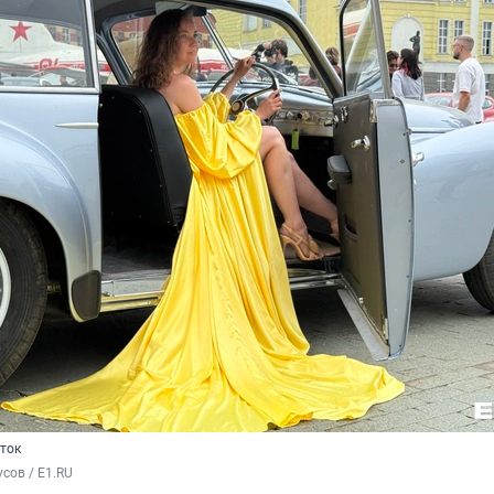
ток
сов / E1.RU