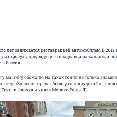
го лет занимается реставрацией автомобилей. В 2012 
тую стрелу» у предыдущего владельца из Канады, а по
е в Россию.
ту машину обожали. На такой гонял не только знаме
нгстер. «Золотая стрела» была у голливудской актрис
 Египта Фарука и князя Монако Ренье III.