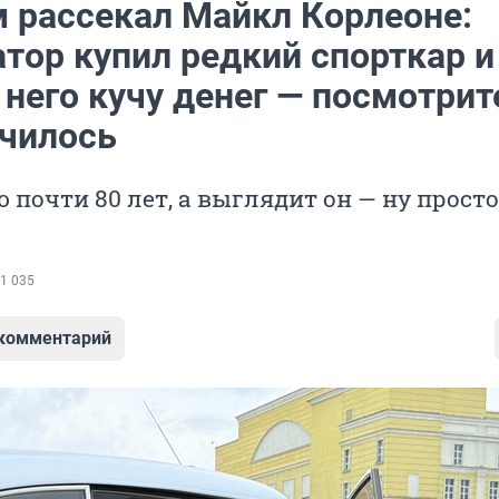
м рассекал Майкл Корлеоне:
тор купил редкий спорткар и
 него кучу денег — посмотрит
училось
почти 80 лет, а выглядит он — ну просто
1 035
 комментарий