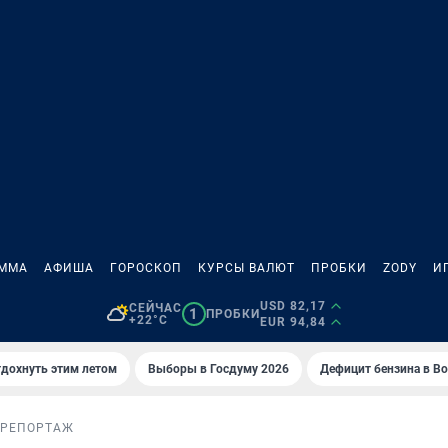
АММА
АФИША
ГОРОСКОП
КУРСЫ ВАЛЮТ
ПРОБКИ
ZODY
И
USD 82,17
СЕЙЧАС
1
ПРОБКИ
+22°C
EUR 94,84
тдохнуть этим летом
Выборы в Госдуму 2026
Дефицит бензина в В
ОРЕПОРТАЖ