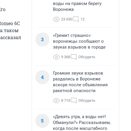
воды на правом берегу
Его
Воронежа
23 650
12
Romeo 6С
на таком
«Гремит страшно»:
рассказал
3
воронежцы сообщают о
звуках взрывов в городе
9 368
Обсудить
Громкие звуки взрывов
4
раздались в Воронеже
вскоре после объявления
ракетной опасности
8 710
Обсудить
«Девять утра, а воды нет!
5
Обманули?» Рассказываем,
когда после масштабного