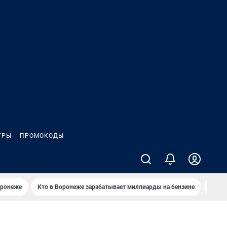
ГРЫ
ПРОМОКОДЫ
оронеже
Кто в Воронеже зарабатывает миллиарды на бензине
Где в