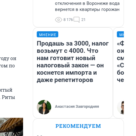
отключения в Воронеже вода
вернется в квартиры горожан
8 176
21
МНЕНИЕ
МНЕНИ
Продашь за 3000, налог
«Фина
возьмут с 4000. Что
ожида
нам готовит новый
смотр
году он
налоговый закон — он
«Стар
том по
коснется импорта и
больш
даже репетиторов
честн
нитый
ы Риты
Анастасия Завгородняя
РЕКОМЕНДУЕМ