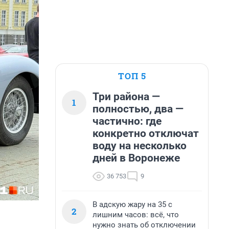
ТОП 5
Три района —
1
полностью, два —
частично: где
конкретно отключат
воду на несколько
дней в Воронеже
36 753
9
В адскую жару на 35 с
2
лишним часов: всё, что
нужно знать об отключении