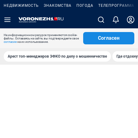
НЕДВИЖИМОСТЬ
ЗНАКОМСТВА
ПОГОДА
ТЕЛЕПРОГРАММА
На информационном ресурсе применяются cookie-
Согласен
файлы. Оставаясь на сайте, вы подтверждаете свое
согласие
на их использование.
Арест топ-менеджеров ЭФКО по делу о мошенничестве
Где отдохну