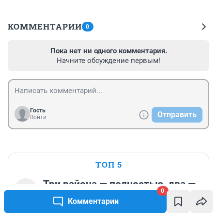
КОММЕНТАРИИ
0
Пока нет ни одного комментария.
Начните обсуждение первым!
Гость
Отправить
Войти
ТОП 5
Три района — полностью, два —
1
0
частично: где конкретно
Комментарии
отключат воду на несколько