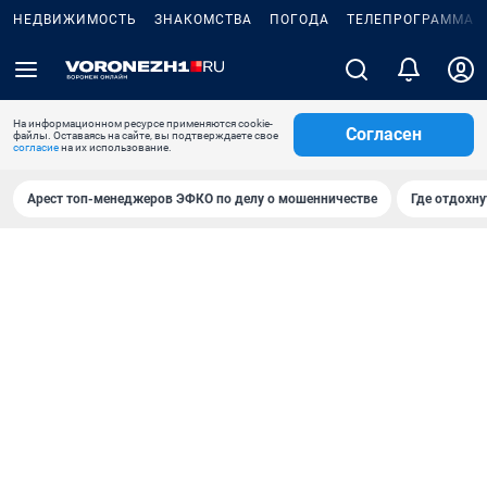
НЕДВИЖИМОСТЬ
ЗНАКОМСТВА
ПОГОДА
ТЕЛЕПРОГРАММА
На информационном ресурсе применяются cookie-
Согласен
файлы. Оставаясь на сайте, вы подтверждаете свое
согласие
на их использование.
Арест топ-менеджеров ЭФКО по делу о мошенничестве
Где отдохну