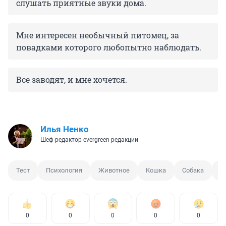
слушать приятные звуки дома.
Мне интересен необычный питомец, за
повадками которого любопытно наблюдать.
Все заводят, и мне хочется.
Илья Ненко
Шеф-редактор evergreen-редакции
Тест
Психология
Животное
Кошка
Собака
С
0
0
0
0
0