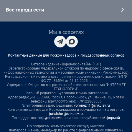
Все города сети
Мы в соцсетях
Контактные данные для Роскомнадзора и государственных органов
Сетевое издание «Воронеж онлайн» (18+)
Зарегистрировано Федеральной службой по надзору в сфере связи,
информационных технологий и массовых коммуникаций (Роскомнадзор)
Регистрационный номер и дата принятия решения о регистрации: ЭЛ №
ФС 77 - 86594 от 26.12.2023 г.
Учредитель: Общество с ограниченной ответственностью "ИНТЕРНЕТ
ТЕХНОЛОГИИ"
Главный редактор: Булгакова Ирина Викторовна
Адрес редакции: 630099, Россия, Новосибирск, ул. Ленина, 12, 6 этаж
Телефоны (круглосуточно): +79122863636
Электронный адрес редакции:
voronezh1@shkulev.ru
Контактные данные для Роскомнадзора и государственных органов:
juristchel@shkulev.ru
Техподдержка:
help@shkulev.ru
или воспользуйтесь
веб-формой
По вопросам коммерческого сотрудничества:
Жапарова Жанна, менеджер по работе с федеральными клиентами