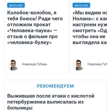
МНЕНИЕ
МНЕНИЕ
Колобок-колобок, я
«Мы видим нов
тебя боюсь! Ради чего
Нолана»: с как
отложили прокат
настроем нужн
«Человека-паука» —
смотреть «Оди
отзыв о фильме про
чтобы она не
«человека-булку»
выглядела как
Надежда Губарь
Надежда Губар
РЕКОМЕНДУЕМ
Выжившая после атаки с кислотой
петербурженка выписалась из
больницы