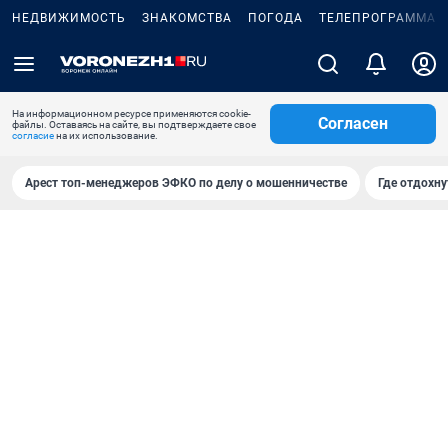
НЕДВИЖИМОСТЬ
ЗНАКОМСТВА
ПОГОДА
ТЕЛЕПРОГРАММА
На информационном ресурсе применяются cookie-
Согласен
файлы. Оставаясь на сайте, вы подтверждаете свое
согласие
на их использование.
Арест топ-менеджеров ЭФКО по делу о мошенничестве
Где отдохну