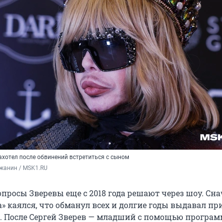
ахотел после обвинений встретиться с сыном
жанин / MSK1.RU
просы Зверевы еще с 2018 года решают через шоу. Сн
» каялся, что обманул всех и долгие годы выдавал п
о. После Сергей Зверев — младший с помощью програм