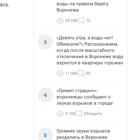
воды на правом берегу
ась.
Воронежа
24 248
13
«Девять утра, а воды нет!
3
Обманули?» Рассказываем,
когда после масштабного
отключения в Воронеже вода
вернется в квартиры горожан
11 068
65
«Гремит страшно»:
4
воронежцы сообщают о
звуках взрывов в городе
9 728
Обсудить
Громкие звуки взрывов
5
раздались в Воронеже