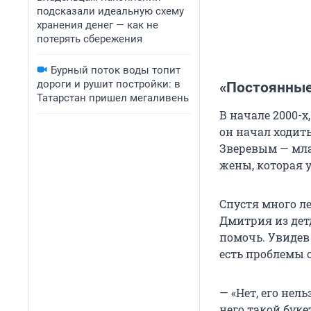
подсказали идеальную схему
хранения денег — как не
потерять сбережения
Бурный поток воды топит
дороги и рушит постройки: в
«Постоянные
Татарстан пришел мегаливень
В начале 2000-х
он начал ходит
Зверевым — млад
жены, которая 
Спустя много ле
Дмитрия из детд
помочь. Увидев 
есть проблемы с
— «Нет, его нел
него такой буке