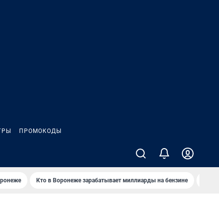
ГРЫ
ПРОМОКОДЫ
оронеже
Кто в Воронеже зарабатывает миллиарды на бензине
Где в