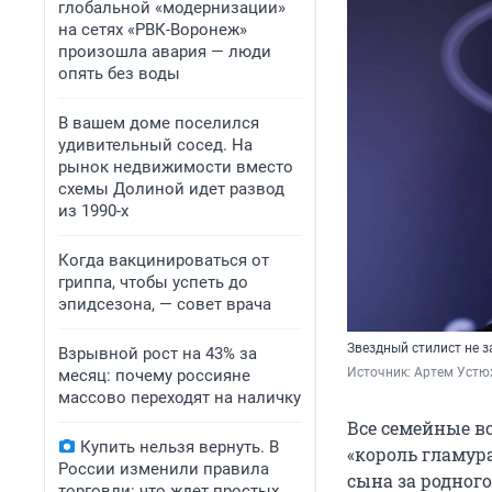
глобальной «модернизации»
на сетях «РВК-Воронеж»
произошла авария — люди
опять без воды
В вашем доме поселился
удивительный сосед. На
рынок недвижимости вместо
схемы Долиной идет развод
из 1990-х
Когда вакцинироваться от
гриппа, чтобы успеть до
эпидсезона, — совет врача
Звездный стилист не з
Взрывной рост на 43% за
Источник: 
Артем Устю
месяц: почему россияне
массово переходят на наличку
Все семейные во
Купить нельзя вернуть. В
«король гламура
России изменили правила
сына за родног
торговли: что ждет простых