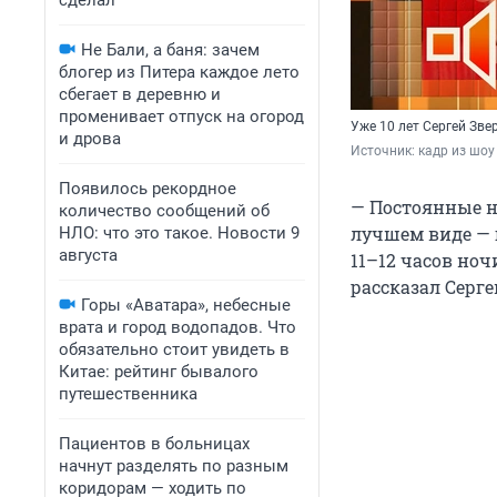
сделал
Не Бали, а баня: зачем
блогер из Питера каждое лето
сбегает в деревню и
променивает отпуск на огород
Уже 10 лет Сергей Зв
и дрова
Источник: 
кадр из шоу
Появилось рекордное
— Постоянные н
количество сообщений об
лучшем виде — 
НЛО: что это такое. Новости 9
августа
11–12 часов ноч
рассказал Серге
Горы «Аватара», небесные
врата и город водопадов. Что
обязательно стоит увидеть в
Китае: рейтинг бывалого
путешественника
Пациентов в больницах
начнут разделять по разным
коридорам — ходить по