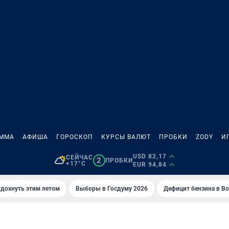
АММА
АФИША
ГОРОСКОП
КУРСЫ ВАЛЮТ
ПРОБКИ
ZODY
И
USD 82,17
СЕЙЧАС
2
ПРОБКИ
+17°C
EUR 94,84
тдохнуть этим летом
Выборы в Госдуму 2026
Дефицит бензина в В