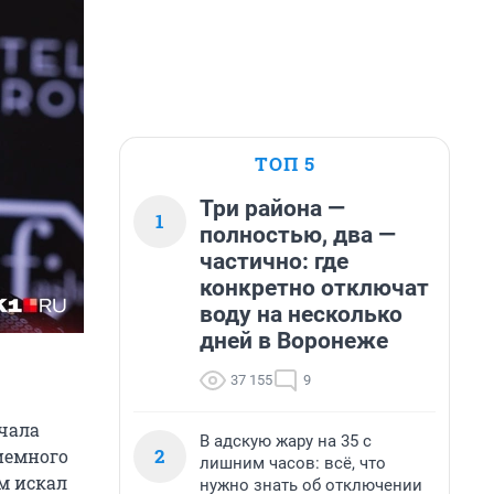
ТОП 5
Три района —
1
полностью, два —
частично: где
конкретно отключат
воду на несколько
дней в Воронеже
37 155
9
ачала
В адскую жару на 35 с
2
риемного
лишним часов: всё, что
м искал
нужно знать об отключении