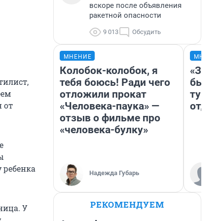
вскоре после объявления
ракетной опасности
9 013
Обсудить
МНЕНИЕ
МНЕНИ
Колобок-колобок, я
«За н
тебя боюсь! Ради чего
были 
тилист,
отложили прокат
турис
еем
«Человека-паука» —
отдых
 от
отзыв о фильме про
«человека-булку»
е
ы
у ребенка
Надежда Губарь
РЕКОМЕНДУЕМ
ница. У
у