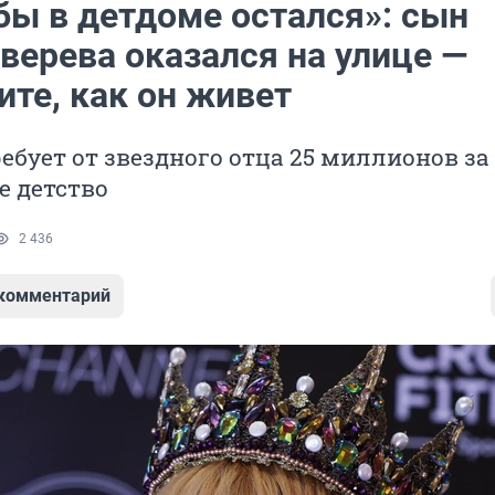
бы в детдоме остался»: сын
верева оказался на улице —
те, как он живет
бует от звездного отца 25 миллионов за
е детство
2 436
 комментарий