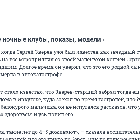
 ночные клубы, показы, модели»
, когда Сергей Зверев уже был известен как звездный с
ь на все мероприятия со своей маленькой копией Серг
шим. Долгое время он уверял, что это его родной сын
умерла в автокатастрофе.
т стало известно, что Зверев-старший забрал тогда ещ
ома в Иркутске, куда заехал во время гастролей, чтоб
белокурого мальчика, он не испугался рассказов, что 
о здоровьем, и усыновил его.
ьзя, такие лет до 4–5 доживают», — сказала воспитатель
т болезней, что его никто не берет. Они не дали ребенк