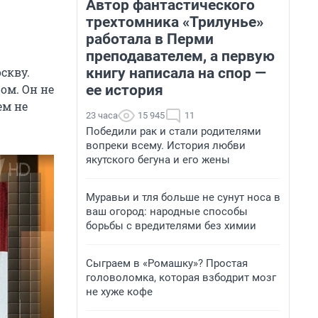
Автор фантастического
трехтомника «Трилунье»
работала в Перми
преподавателем, а первую
книгу написала на спор —
скву.
ее история
ом. Он не
ем не
23 часа
15 945
11
Победили рак и стали родителями
вопреки всему. История любви
якутского бегуна и его жены
Муравьи и тля больше не сунут носа в
ваш огород: народные способы
борьбы с вредителями без химии
Сыграем в «Ромашку»? Простая
головоломка, которая взбодрит мозг
не хуже кофе