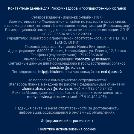
Контактные данные для Роскомнадзора и государственных органов
Сетевое издание «Воронеж онлайн» (18+)
Зарегистрировано Федеральной службой по надзору в сфере связи,
информационных технологий и массовых коммуникаций (Роскомнадзор)
Регистрационный номер и дата принятия решения о регистрации: ЭЛ №
ФС 77 - 86594 от 26.12.2023 г.
Учредитель: Общество с ограниченной ответственностью "ИНТЕРНЕТ
ТЕХНОЛОГИИ"
Главный редактор: Булгакова Ирина Викторовна
Адрес редакции: 630099, Россия, Новосибирск, ул. Ленина, 12, 6 этаж
Телефоны (круглосуточно): +79122863636
Электронный адрес редакции:
voronezh1@shkulev.ru
Контактные данные для Роскомнадзора и государственных органов:
juristchel@shkulev.ru
Техподдержка:
help@shkulev.ru
или воспользуйтесь
веб-формой
По вопросам коммерческого сотрудничества:
Жапарова Жанна, менеджер по работе с федеральными клиентами
zhanna.zhaparova@shkulev.ru
, моб. + 7 982 640 34 32
Ревина Мария, директор по работе с федеральными клиентами
mariya.revina@shkulev.ru
, моб. +7 910 402 4056
Редакция сайта не несет ответственности за достоверность
информации, содержащейся в рекламных объявлениях.
Информация об ограничениях
Политика использования cookies