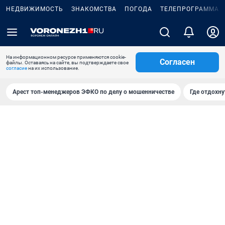
НЕДВИЖИМОСТЬ
ЗНАКОМСТВА
ПОГОДА
ТЕЛЕПРОГРАММА
На информационном ресурсе применяются cookie-
Согласен
файлы. Оставаясь на сайте, вы подтверждаете свое
согласие
на их использование.
Арест топ-менеджеров ЭФКО по делу о мошенничестве
Где отдохну