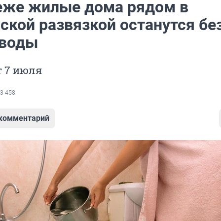
еже жилые дома рядом в
ской развязкой останутся бе
 воды
т 7 июля
3 458
 комментарий