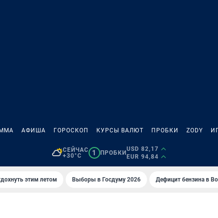
АММА
АФИША
ГОРОСКОП
КУРСЫ ВАЛЮТ
ПРОБКИ
ZODY
И
USD 82,17
СЕЙЧАС
1
ПРОБКИ
+30°C
EUR 94,84
тдохнуть этим летом
Выборы в Госдуму 2026
Дефицит бензина в В