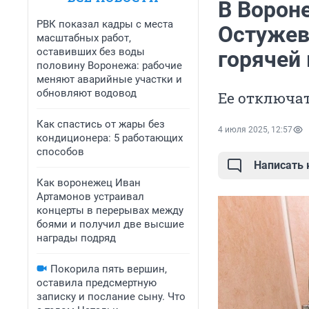
В Ворон
РВК показал кадры с места
Остужев
масштабных работ,
оставивших без воды
горячей
половину Воронежа: рабочие
меняют аварийные участки и
обновляют водовод
Ее отключа
Как спастись от жары без
4 июля 2025, 12:57
кондиционера: 5 работающих
способов
Написать
Как воронежец Иван
Артамонов устраивал
концерты в перерывах между
боями и получил две высшие
награды подряд
Покорила пять вершин,
оставила предсмертную
записку и послание сыну. Что