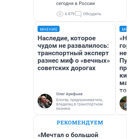
сегодня в России
6 879
Обсудить
МНЕНИЕ
МНЕНИ
Наследие, которое
«Нет 
чудом не развалилось:
городо
транспортный эксперт
недоф
разнес миф о «вечных»
Путеш
советских дорогах
проех
килом
машин
того
Олег Арефьев
Блогер, предприниматель,
владелец в транспортном
бизнесе
РЕКОМЕНДУЕМ
«Мечтал о большой