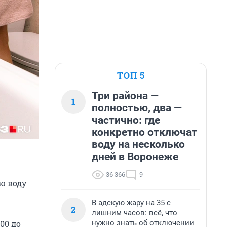
ТОП 5
Три района —
1
полностью, два —
частично: где
конкретно отключат
воду на несколько
дней в Воронеже
36 366
9
ю воду
В адскую жару на 35 с
2
лишним часов: всё, что
нужно знать об отключении
00 до