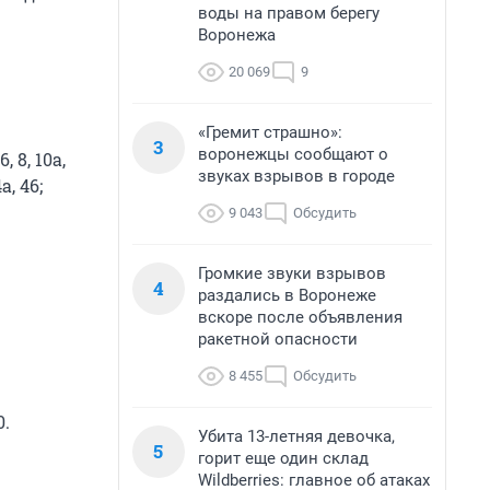
воды на правом берегу
Воронежа
20 069
9
«Гремит страшно»:
3
воронежцы сообщают о
6, 8, 10а,
звуках взрывов в городе
4а, 46;
9 043
Обсудить
Громкие звуки взрывов
4
раздались в Воронеже
вскоре после объявления
ракетной опасности
8 455
Обсудить
0.
Убита 13-летняя девочка,
5
горит еще один склад
Wildberries: главное об атаках