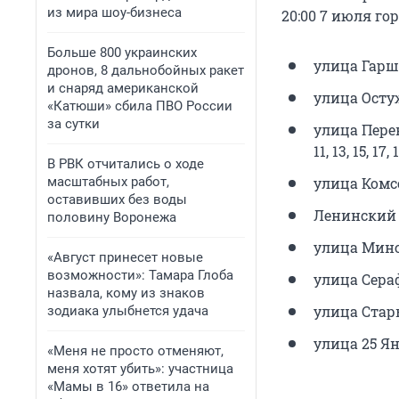
из мира шоу-бизнеса
20:00 7 июля го
Больше 800 украинских
улица Гаршин
дронов, 8 дальнобойных ракет
и снаряд американской
улица Остужева,
«Катюши» сбила ПВО России
за сутки
улица Переверт
11, 13, 15, 17,
В РВК отчитались о ходе
масштабных работ,
улица Комсо
оставивших без воды
Ленинский про
половину Воронежа
улица Минска
«Август принесет новые
возможности»: Тамара Глоба
улица Сера
назвала, кому из знаков
улица Старых
зодиака улыбнется удача
улица 25 Январ
«Меня не просто отменяют,
меня хотят убить»: участница
«Мамы в 16» ответила на