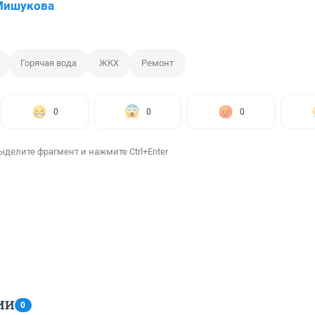
Мишукова
Горячая вода
ЖКХ
Ремонт
0
0
0
ыделите фрагмент и нажмите Ctrl+Enter
ИИ
0