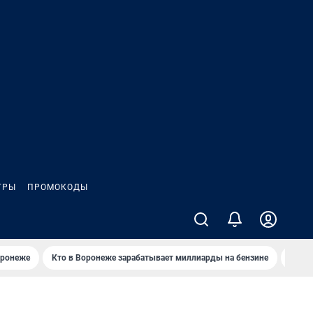
ГРЫ
ПРОМОКОДЫ
оронеже
Кто в Воронеже зарабатывает миллиарды на бензине
Где в