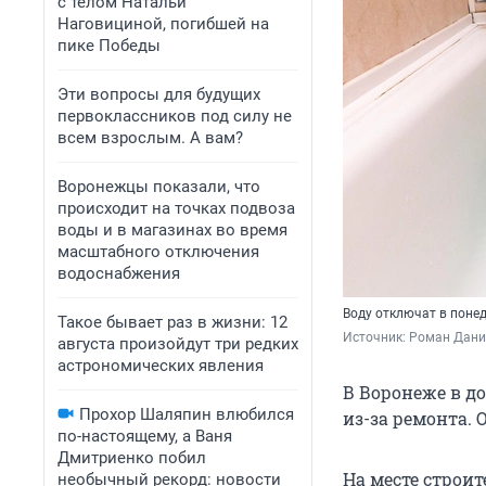
с телом Натальи
Наговициной, погибшей на
пике Победы
Эти вопросы для будущих
первоклассников под силу не
всем взрослым. А вам?
Воронежцы показали, что
происходит на точках подвоза
воды и в магазинах во время
масштабного отключения
водоснабжения
Воду отключат в поне
Такое бывает раз в жизни: 12
Источник: 
Роман Данил
августа произойдут три редких
астрономических явления
В Воронеже в д
Прохор Шаляпин влюбился
из-за ремонта. 
по-настоящему, а Ваня
Дмитриенко побил
На месте строит
необычный рекорд: новости