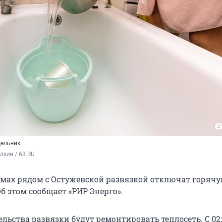
дельник
кин / 63.RU
омах рядом с Остужевской развязкой отключат горячу
Об этом сообщает «РИР Энерго».
ельства развязки будут ремонтировать теплосеть. С 02: