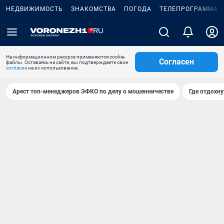
НЕДВИЖИМОСТЬ
ЗНАКОМСТВА
ПОГОДА
ТЕЛЕПРОГРАММА
На информационном ресурсе применяются cookie-
Согласен
файлы. Оставаясь на сайте, вы подтверждаете свое
согласие
на их использование.
Арест топ-менеджеров ЭФКО по делу о мошенничестве
Где отдохну