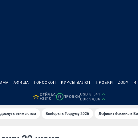
АММА
АФИША
ГОРОСКОП
КУРСЫ ВАЛЮТ
ПРОБКИ
ZODY
И
USD 81,41
СЕЙЧАС
0
ПРОБКИ
+23°C
EUR 94,06
тдохнуть этим летом
Выборы в Госдуму 2026
Дефицит бензина в В