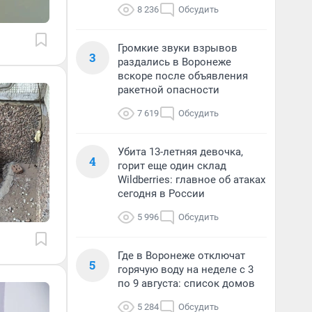
8 236
Обсудить
Громкие звуки взрывов
3
раздались в Воронеже
вскоре после объявления
ракетной опасности
7 619
Обсудить
Убита 13-летняя девочка,
4
горит еще один склад
Wildberries: главное об атаках
сегодня в России
5 996
Обсудить
Где в Воронеже отключат
5
горячую воду на неделе с 3
по 9 августа: список домов
5 284
Обсудить