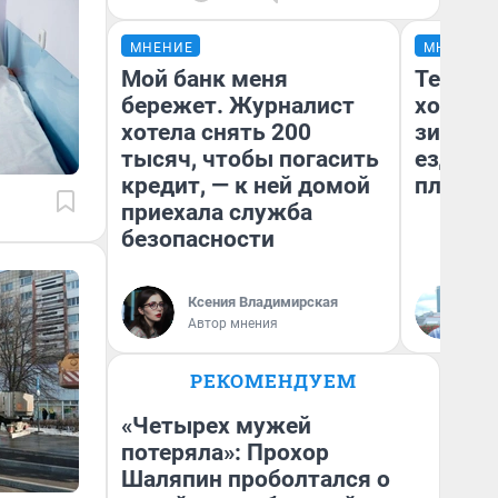
МНЕНИЕ
МНЕНИЕ
Мой банк меня
Тепло 
бережет. Журналист
холодн
хотела снять 200
зимой.
тысяч, чтобы погасить
ездит н
кредит, — к ней домой
плюсы 
приехала служба
безопасности
Ксения Владимирская
Д
Автор мнения
РЕКОМЕНДУЕМ
«Четырех мужей
потеряла»: Прохор
Шаляпин проболтался о