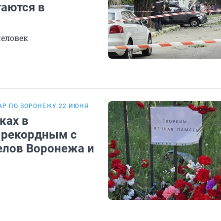
таются в
человек
АР ПО ВОРОНЕЖУ 22 ИЮНЯ
ках в
 рекордным с
релов Воронежа и