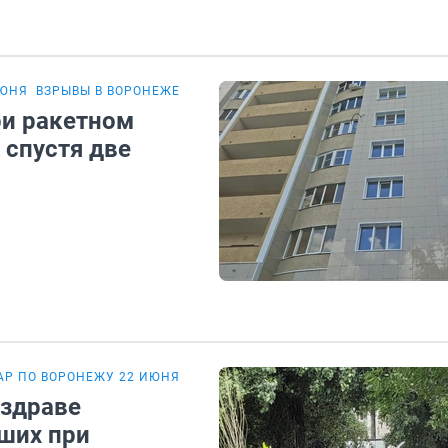
ИЮНЯ
ВЗРЫВЫ В ВОРОНЕЖЕ
ри ракетном
 спустя две
АР ПО ВОРОНЕЖУ 22 ИЮНЯ
нздраве
вших при