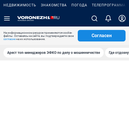
НЕДВИЖИМОСТЬ
ЗНАКОМСТВА
ПОГОДА
ТЕЛЕПРОГРАММА
На информационном ресурсе применяются cookie-
Согласен
файлы. Оставаясь на сайте, вы подтверждаете свое
согласие
на их использование.
Арест топ-менеджеров ЭФКО по делу о мошенничестве
Где отдохну