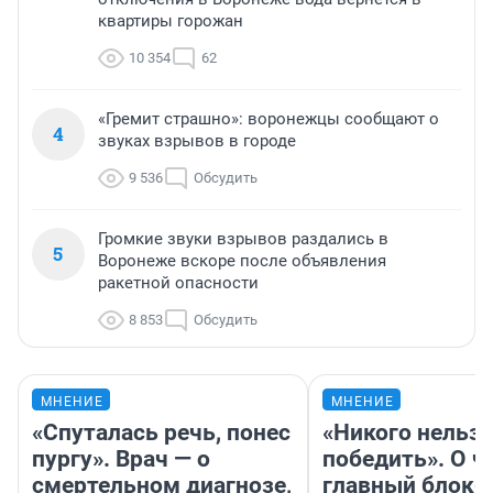
квартиры горожан
10 354
62
«Гремит страшно»: воронежцы сообщают о
4
звуках взрывов в городе
9 536
Обсудить
Громкие звуки взрывов раздались в
5
Воронеже вскоре после объявления
ракетной опасности
8 853
Обсудить
МНЕНИЕ
МНЕНИЕ
«Спуталась речь, понес
«Никого нельз
пургу». Врач — о
победить». О ч
смертельном диагнозе,
главный блокб