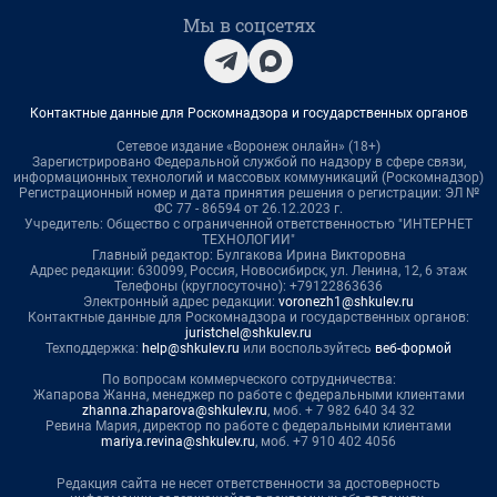
Мы в соцсетях
Контактные данные для Роскомнадзора и государственных органов
Сетевое издание «Воронеж онлайн» (18+)
Зарегистрировано Федеральной службой по надзору в сфере связи,
информационных технологий и массовых коммуникаций (Роскомнадзор)
Регистрационный номер и дата принятия решения о регистрации: ЭЛ №
ФС 77 - 86594 от 26.12.2023 г.
Учредитель: Общество с ограниченной ответственностью "ИНТЕРНЕТ
ТЕХНОЛОГИИ"
Главный редактор: Булгакова Ирина Викторовна
Адрес редакции: 630099, Россия, Новосибирск, ул. Ленина, 12, 6 этаж
Телефоны (круглосуточно): +79122863636
Электронный адрес редакции:
voronezh1@shkulev.ru
Контактные данные для Роскомнадзора и государственных органов:
juristchel@shkulev.ru
Техподдержка:
help@shkulev.ru
или воспользуйтесь
веб-формой
По вопросам коммерческого сотрудничества:
Жапарова Жанна, менеджер по работе с федеральными клиентами
zhanna.zhaparova@shkulev.ru
, моб. + 7 982 640 34 32
Ревина Мария, директор по работе с федеральными клиентами
mariya.revina@shkulev.ru
, моб. +7 910 402 4056
Редакция сайта не несет ответственности за достоверность