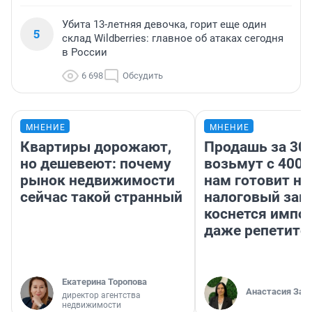
Убита 13-летняя девочка, горит еще один
5
склад Wildberries: главное об атаках сегодня
в России
6 698
Обсудить
МНЕНИЕ
МНЕНИЕ
Квартиры дорожают,
Продашь за 300
но дешевеют: почему
возьмут с 4000
рынок недвижимости
нам готовит н
сейчас такой странный
налоговый зако
коснется импор
даже репетито
Екатерина Торопова
Анастасия Зав
директор агентства
недвижимости