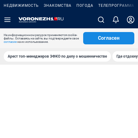
НЕДВИЖИМОСТЬ
ЗНАКОМСТВА
ПОГОДА
ТЕЛЕПРОГРАММА
На информационном ресурсе применяются cookie-
Согласен
файлы. Оставаясь на сайте, вы подтверждаете свое
согласие
на их использование.
Арест топ-менеджеров ЭФКО по делу о мошенничестве
Где отдохну