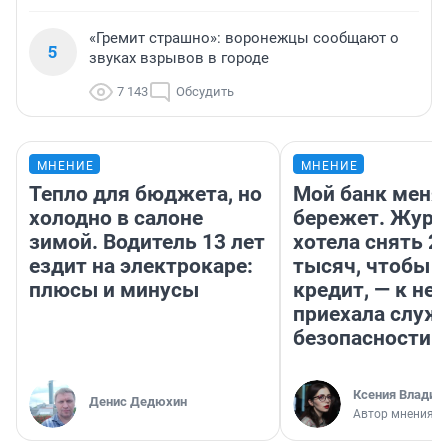
«Гремит страшно»: воронежцы сообщают о
5
звуках взрывов в городе
7 143
Обсудить
МНЕНИЕ
МНЕНИЕ
Тепло для бюджета, но
Мой банк меня
холодно в салоне
бережет. Журн
зимой. Водитель 13 лет
хотела снять 2
ездит на электрокаре:
тысяч, чтобы п
плюсы и минусы
кредит, — к не
приехала служ
безопасности
Ксения Владим
Денис Дедюхин
Автор мнения