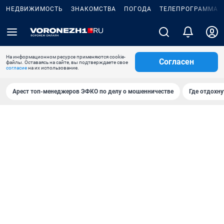
НЕДВИЖИМОСТЬ
ЗНАКОМСТВА
ПОГОДА
ТЕЛЕПРОГРАММА
На информационном ресурсе применяются cookie-
Согласен
файлы. Оставаясь на сайте, вы подтверждаете свое
согласие
на их использование.
Арест топ-менеджеров ЭФКО по делу о мошенничестве
Где отдохну