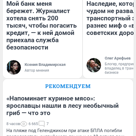
Мой банк меня
Наследие, кото
бережет. Журналист
чудом не разва
хотела снять 200
транспортный э
тысяч, чтобы погасить
разнес миф о «
кредит, — к ней домой
советских доро
приехала служба
безопасности
Олег Арефьев
Блогер, предприн
Ксения Владимирская
владелец в тран
Автор мнения
бизнесе
РЕКОМЕНДУЕМ
«Напоминает куриное мясо»:
ярославцы нашли в лесу необычный
гриб — что это
8 часов
6 665
7
На пляже под Геленджиком при атаке БПЛА погибли