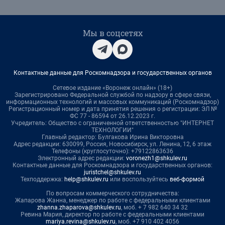
Мы в соцсетях
Контактные данные для Роскомнадзора и государственных органов
Сетевое издание «Воронеж онлайн» (18+)
Зарегистрировано Федеральной службой по надзору в сфере связи,
информационных технологий и массовых коммуникаций (Роскомнадзор)
Регистрационный номер и дата принятия решения о регистрации: ЭЛ №
ФС 77 - 86594 от 26.12.2023 г.
Учредитель: Общество с ограниченной ответственностью "ИНТЕРНЕТ
ТЕХНОЛОГИИ"
Главный редактор: Булгакова Ирина Викторовна
Адрес редакции: 630099, Россия, Новосибирск, ул. Ленина, 12, 6 этаж
Телефоны (круглосуточно): +79122863636
Электронный адрес редакции:
voronezh1@shkulev.ru
Контактные данные для Роскомнадзора и государственных органов:
juristchel@shkulev.ru
Техподдержка:
help@shkulev.ru
или воспользуйтесь
веб-формой
По вопросам коммерческого сотрудничества:
Жапарова Жанна, менеджер по работе с федеральными клиентами
zhanna.zhaparova@shkulev.ru
, моб. + 7 982 640 34 32
Ревина Мария, директор по работе с федеральными клиентами
mariya.revina@shkulev.ru
, моб. +7 910 402 4056