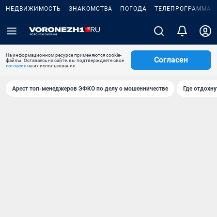
НЕДВИЖИМОСТЬ
ЗНАКОМСТВА
ПОГОДА
ТЕЛЕПРОГРАММА
На информационном ресурсе применяются cookie-
Согласен
файлы. Оставаясь на сайте, вы подтверждаете свое
согласие
на их использование.
Арест топ-менеджеров ЭФКО по делу о мошенничестве
Где отдохну