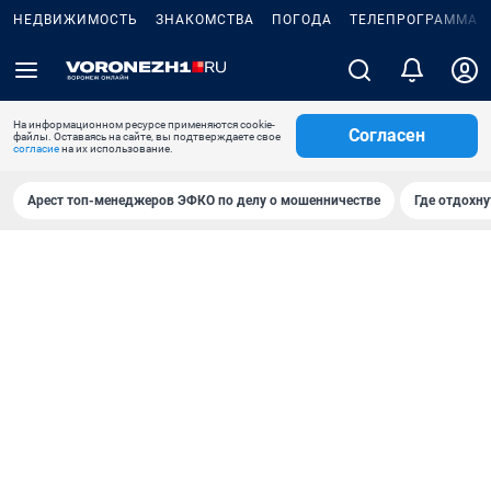
НЕДВИЖИМОСТЬ
ЗНАКОМСТВА
ПОГОДА
ТЕЛЕПРОГРАММА
На информационном ресурсе применяются cookie-
Согласен
файлы. Оставаясь на сайте, вы подтверждаете свое
согласие
на их использование.
Арест топ-менеджеров ЭФКО по делу о мошенничестве
Где отдохну