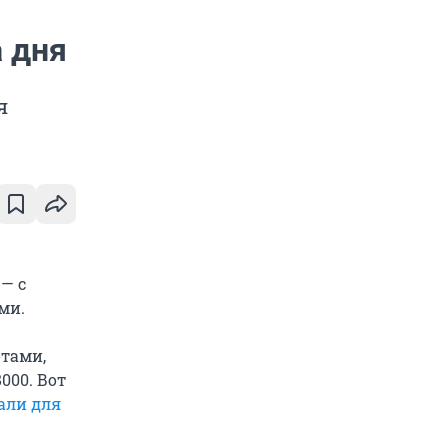
 дня
я
— с
ми.
отами,
000. Вот
али для