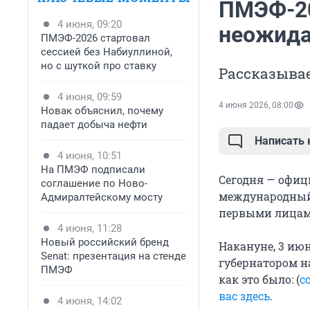
ПМЭФ-20
4 июня, 09:20
неожида
ПМЭФ-2026 стартовал
сессией без Набиуллиной,
но с шуткой про ставку
Рассказывае
4 июня, 09:59
4 июня 2026, 08:00
Новак объяснил, почему
падает добыча нефти
Написать
4 июня, 10:51
На ПМЭФ подписали
Сегодня — офиц
соглашение по Ново-
международный 
Адмиралтейскому мосту
первыми лицам
4 июня, 11:28
Новый российский бренд
Накануне, 3 ию
Senat: презентация на стенде
губернатором на
ПМЭФ
как это было: (
с
вас здесь
.
4 июня, 14:02