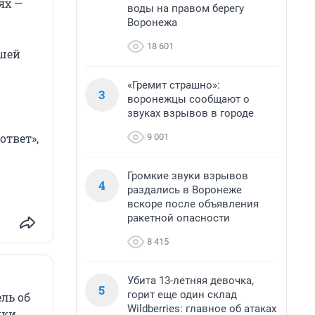
ях —
воды на правом берегу
Воронежа
18 601
ашей
«Гремит страшно»:
3
воронежцы сообщают о
звуках взрывов в городе
твет»,
9 001
Громкие звуки взрывов
4
раздались в Воронеже
вскоре после объявления
ракетной опасности
8 415
Убита 13-летняя девочка,
5
горит еще один склад
ль об
Wildberries: главное об атаках
ики