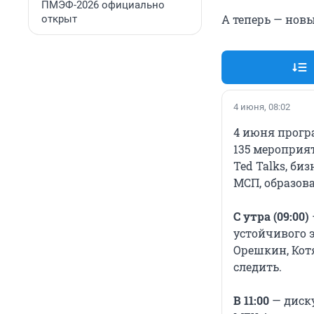
ПМЭФ-2026 официально
А теперь — новы
открыт
4 июня, 08:02
4 июня прогр
135 мероприят
Ted Talks, би
МСП, образов
С утра (09:00)
устойчивого 
Орешкин, Кот
следить.
В 11:00
— диску