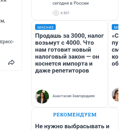
сегодня в России
6 831
м,
МНЕНИЕ
МНЕНИ
Продашь за 3000, налог
«Спут
пресс-
возьмут с 4000. Что
пургу»
нам готовит новый
смерт
налоговый закон — он
котор
коснется импорта и
обнар
даже репетиторов
Анастасия Завгородняя
РЕКОМЕНДУЕМ
Не нужно выбрасывать и