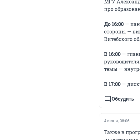
МГУ Александ
про образован
До 16:00
— пан
стороны — виц
Витебского об
В 16:00
— главн
руководителя
темы — внутр
В 17:00
— диску
Обсудить
4 июня, 08:06
Также в прогр
инвестициях 