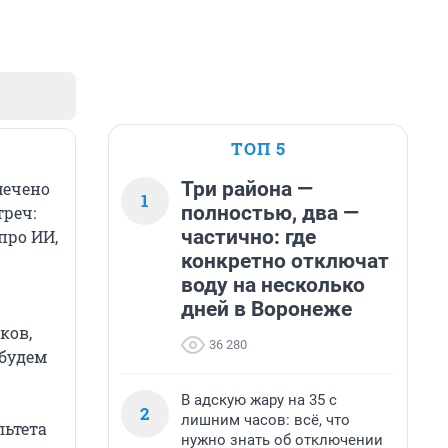
ТОП 5
Три района —
мечено
1
полностью, два —
треч:
частично: где
про ИИ,
конкретно отключат
воду на несколько
дней в Воронеже
ков,
36 280
будем
В адскую жару на 35 с
2
лишним часов: всё, что
льтета
нужно знать об отключении