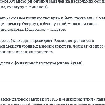
ром Аузаном (он сегодня заявлен на нескольких сесси
ие, культуру и финансы).
ель «Союзное государство: время быть первыми». С н
е-премьер Оверчук, с белорусской — посол и глава
лисполкома. Модератор — Глазьев.
ое событие дня: президент России встречается с
ми международных информагентств. Формат «вопрос-о
енняя и внешняя политика.
ссия о финансовой культуре (снова Аузан).
амме: деловой завтрак от ПСБ и «Иннопрактики», пане
в кинематограф, сессии с участием министра энергет