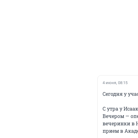
4 июня, 08:15
Сегодня у уча
С утра у Исаа
Вечером — оп
вечеринки в 
прием в Акад