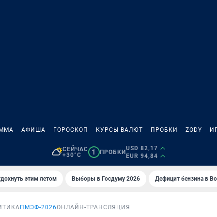
АММА
АФИША
ГОРОСКОП
КУРСЫ ВАЛЮТ
ПРОБКИ
ZODY
И
USD 82,17
СЕЙЧАС
1
ПРОБКИ
+30°C
EUR 94,84
тдохнуть этим летом
Выборы в Госдуму 2026
Дефицит бензина в В
ИТИКА
ПМЭФ-2026
ОНЛАЙН-ТРАНСЛЯЦИЯ