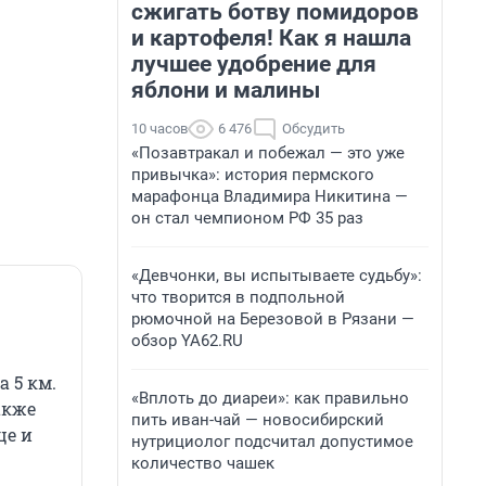
сжигать ботву помидоров
и картофеля! Как я нашла
лучшее удобрение для
яблони и малины
10 часов
6 476
Обсудить
«Позавтракал и побежал — это уже
привычка»: история пермского
марафонца Владимира Никитина —
он стал чемпионом РФ 35 раз
«Девчонки, вы испытываете судьбу»:
что творится в подпольной
рюмочной на Березовой в Рязани —
обзор YA62.RU
а 5 км.
«Вплоть до диареи»: как правильно
акже
пить иван-чай — новосибирский
це и
нутрициолог подсчитал допустимое
количество чашек