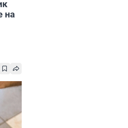
ик
е на