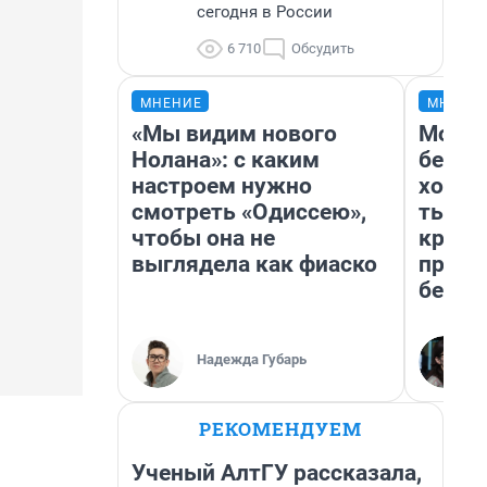
сегодня в России
6 710
Обсудить
МНЕНИЕ
МНЕНИ
«Мы видим нового
Мой б
Нолана»: с каким
береж
настроем нужно
хотел
смотреть «Одиссею»,
тысяч
чтобы она не
креди
выглядела как фиаско
приех
безоп
Надежда Губарь
РЕКОМЕНДУЕМ
Ученый АлтГУ рассказала,