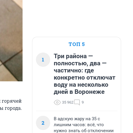
ТОП 5
Три района —
1
полностью, два —
частично: где
конкретно отключат
воду на несколько
дней в Воронеже
 горячей
35 962
9
ы города.
В адскую жару на 35 с
2
лишним часов: всё, что
нужно знать об отключении