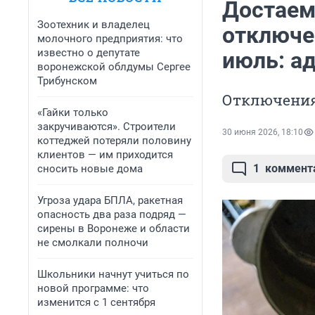
Достаем
Зоотехник и владелец
отключе
молочного предприятия: что
известно о депутате
июль: ад
воронежской облдумы Сергее
Трибунском
Отключения
«Гайки только
закручиваются». Строители
30 июня 2026, 18:10
коттеджей потеряли половину
клиентов — им приходится
1
коммент
сносить новые дома
Угроза удара БПЛА, ракетная
опасность два раза подряд —
сирены в Воронеже и области
не смолкали полночи
Школьники начнут учиться по
новой программе: что
изменится с 1 сентября