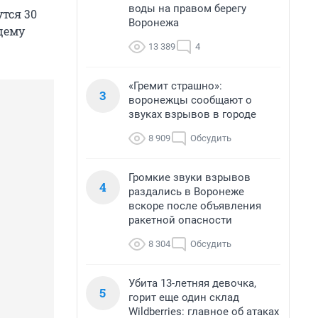
воды на правом берегу
тся 30
Воронежа
щему
13 389
4
«Гремит страшно»:
3
воронежцы сообщают о
звуках взрывов в городе
8 909
Обсудить
Громкие звуки взрывов
4
раздались в Воронеже
вскоре после объявления
ракетной опасности
8 304
Обсудить
Убита 13-летняя девочка,
5
горит еще один склад
Wildberries: главное об атаках