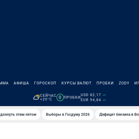
АММА
АФИША
ГОРОСКОП
КУРСЫ ВАЛЮТ
ПРОБКИ
ZODY
И
USD 82,17
СЕЙЧАС
0
ПРОБКИ
+20°C
EUR 94,84
тдохнуть этим летом
Выборы в Госдуму 2026
Дефицит бензина в В