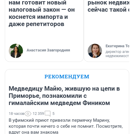
нам готовит новый
рынок недвиж
налоговый закон — он
сейчас такой 
коснется импорта и
даже репетиторов
Екатерина Торо
Анастасия Завгородняя
директор агентс
недвижимости
РЕКОМЕНДУЕМ
Медведицу Майю, жившую на цепи в
Приморье, познакомили с
гималайским медведем Фиником
18 часов
12 359
5
В уфимский приют привезли пермячку Марину,
которая почти ничего о себе не помнит. Посмотрите,
вдруг она вам знакома