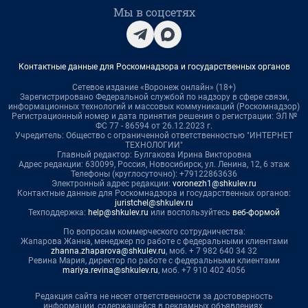
Мы в соцсетях
Контактные данные для Роскомнадзора и государственных органов
Сетевое издание «Воронеж онлайн» (18+)
Зарегистрировано Федеральной службой по надзору в сфере связи,
информационных технологий и массовых коммуникаций (Роскомнадзор)
Регистрационный номер и дата принятия решения о регистрации: ЭЛ №
ФС 77 - 86594 от 26.12.2023 г.
Учредитель: Общество с ограниченной ответственностью "ИНТЕРНЕТ
ТЕХНОЛОГИИ"
Главный редактор: Булгакова Ирина Викторовна
Адрес редакции: 630099, Россия, Новосибирск, ул. Ленина, 12, 6 этаж
Телефоны (круглосуточно): +79122863636
Электронный адрес редакции:
voronezh1@shkulev.ru
Контактные данные для Роскомнадзора и государственных органов:
juristchel@shkulev.ru
Техподдержка:
help@shkulev.ru
или воспользуйтесь
веб-формой
По вопросам коммерческого сотрудничества:
Жапарова Жанна, менеджер по работе с федеральными клиентами
zhanna.zhaparova@shkulev.ru
, моб. + 7 982 640 34 32
Ревина Мария, директор по работе с федеральными клиентами
mariya.revina@shkulev.ru
, моб. +7 910 402 4056
Редакция сайта не несет ответственности за достоверность
информации, содержащейся в рекламных объявлениях.