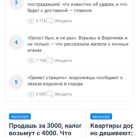
3
пострадавший: что известно об ударах, и что
будет с доставкой — главное
9 714
Обсудить
«Грохот был, и не раз». Взрывы в Воронеже и
4
не только — что рассказали жители о ночных
атаках
7 728
Обсудить
«Гремит страшно»: воронежцы сообщают о
5
звуках взрывов в городе
6 959
Обсудить
МНЕНИЕ
МНЕНИЕ
Продашь за 3000, налог
Квартиры дор
возьмут с 4000. Что
но дешевеют: 