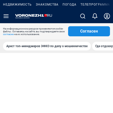
НЕДВИЖИМОСТЬ
ЗНАКОМСТВА
ПОГОДА
ТЕЛЕПРОГРАММА
На информационном ресурсе применяются cookie-
Согласен
файлы. Оставаясь на сайте, вы подтверждаете свое
согласие
на их использование.
Арест топ-менеджеров ЭФКО по делу о мошенничестве
Где отдохну