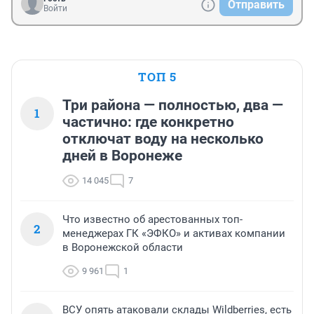
Отправить
Войти
ТОП 5
Три района — полностью, два —
1
частично: где конкретно
отключат воду на несколько
дней в Воронеже
14 045
7
Что известно об арестованных топ-
2
менеджерах ГК «ЭФКО» и активах компании
в Воронежской области
9 961
1
ВСУ опять атаковали склады Wildberries, есть