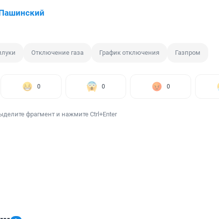
 Пашинский
илуки
Отключение газа
График отключения
Газпром
0
0
0
ыделите фрагмент и нажмите Ctrl+Enter