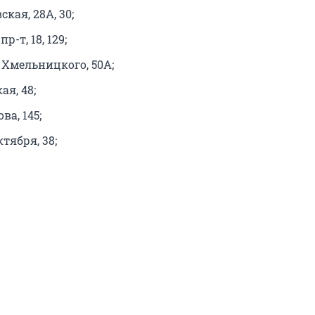
ская, 28А, 30;
-т, 18, 129;
 Хмельницкого, 50А;
ая, 48;
ва, 145;
ктября, 38;