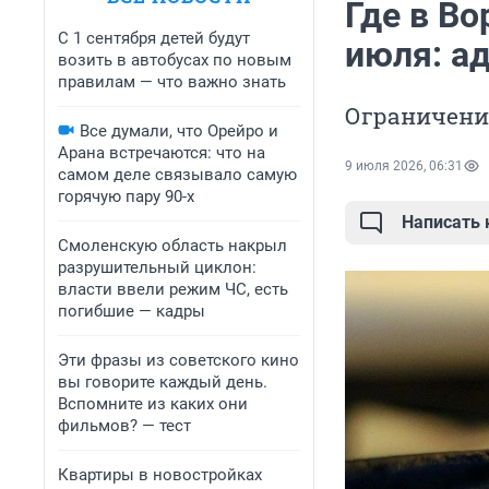
Где в Во
С 1 сентября детей будут
июля: а
возить в автобусах по новым
правилам — что важно знать
Ограничения
Все думали, что Орейро и
Арана встречаются: что на
9 июля 2026, 06:31
самом деле связывало самую
горячую пару 90-х
Написать
Смоленскую область накрыл
разрушительный циклон:
власти ввели режим ЧС, есть
погибшие — кадры
Эти фразы из советского кино
вы говорите каждый день.
Вспомните из каких они
фильмов? — тест
Квартиры в новостройках