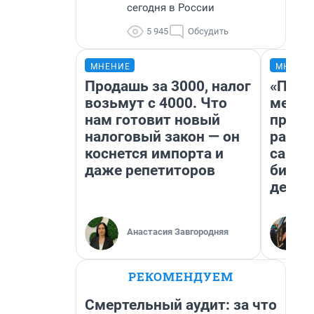
сегодня в России
5 945
Обсудить
МНЕНИЕ
МНЕНИ
Продашь за 3000, налог
«Поку
возьмут с 4000. Что
мешке
нам готовит новый
предп
налоговый закон — он
расска
коснется импорта и
самом
даже репетиторов
бизне
дешев
Анастасия Завгородняя
РЕКОМЕНДУЕМ
Смертельный аудит: за что