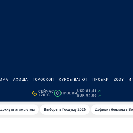
АММА
АФИША
ГОРОСКОП
КУРСЫ ВАЛЮТ
ПРОБКИ
ZODY
И
USD 81,41
СЕЙЧАС
0
ПРОБКИ
+20°C
EUR 94,06
тдохнуть этим летом
Выборы в Госдуму 2026
Дефицит бензина в В