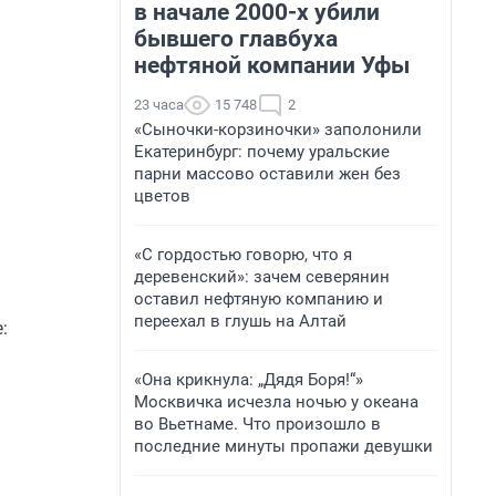
в начале 2000-х убили
бывшего главбуха
нефтяной компании Уфы
23 часа
15 748
2
«Сыночки-корзиночки» заполонили
Екатеринбург: почему уральские
парни массово оставили жен без
цветов
«С гордостью говорю, что я
деревенский»: зачем северянин
оставил нефтяную компанию и
переехал в глушь на Алтай
:
«Она крикнула: „Дядя Боря!“»
Москвичка исчезла ночью у океана
во Вьетнаме. Что произошло в
последние минуты пропажи девушки