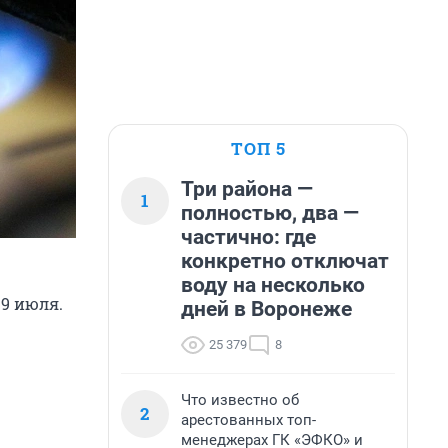
ТОП 5
Три района —
1
полностью, два —
частично: где
конкретно отключат
воду на несколько
 9 июля.
дней в Воронеже
25 379
8
Что известно об
2
арестованных топ-
менеджерах ГК «ЭФКО» и