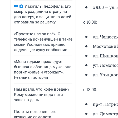
У могилы педофила. Его
с 9:00 — ул
смерть разделила страну на
два лагеря, а защитника детей
с 10:00:
отправила за решетку
«Простите нас за всё». С
ул. Челюски
телефона исчезнувшей в тайге
семьи Усольцевых пришло
Московский 
леденящее душу сообщение
ул. Шишкова
«Меня годами преследует
ул. Ломонос
бывшая любовница мужа: она
портит жилье и угрожает».
ул. Урицкого
Реальная история
с 13:00:
Нам врали, что кофе вреден?
Кому можно пить до пяти
чашек в день
пр-т Патрио
Пилоты потерпевшего
ул. Домостр
крушение самолета