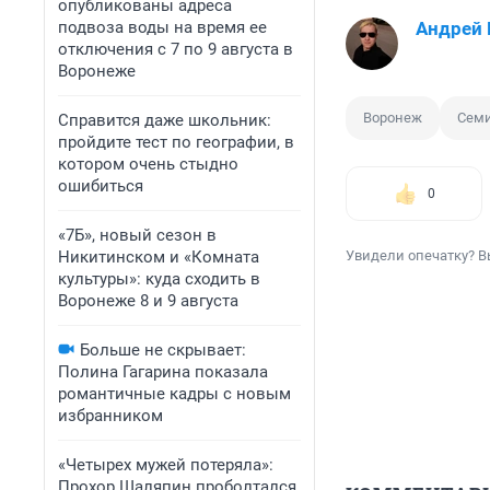
опубликованы адреса
подвоза воды на время ее
Андрей
отключения с 7 по 9 августа в
Воронеже
Воронеж
Сем
Справится даже школьник:
пройдите тест по географии, в
котором очень стыдно
ошибиться
0
«7Б», новый сезон в
Никитинском и «Комната
Увидели опечатку? В
культуры»: куда сходить в
Воронеже 8 и 9 августа
Больше не скрывает:
Полина Гагарина показала
романтичные кадры с новым
избранником
«Четырех мужей потеряла»:
Прохор Шаляпин проболтался