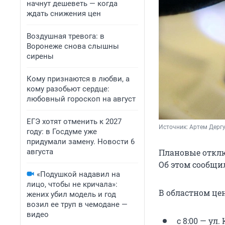
начнут дешеветь — когда
ждать снижения цен
Воздушная тревога: в
Воронеже снова слышны
сирены
Кому признаются в любви, а
кому разобьют сердце:
любовный гороскоп на август
ЕГЭ хотят отменить к 2027
Источник: 
Артем Дергу
году: в Госдуме уже
придумали замену. Новости 6
августа
Плановые отклю
Об этом сообщи
«Подушкой надавил на
лицо, чтобы не кричала»:
В областном це
жених убил модель и год
возил ее труп в чемодане —
видео
с 8:00 — ул.