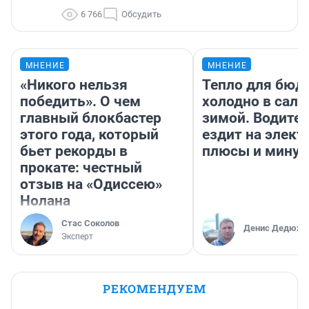
6 766
Обсудить
МНЕНИЕ
МНЕНИЕ
«Никого нельзя
Тепло для бюд
победить». О чем
холодно в сало
главный блокбастер
зимой. Водител
этого года, который
ездит на элект
бьет рекорды в
плюсы и мину
прокате: честный
отзыв на «Одиссею»
Нолана
Стас Соколов
Денис Дедюхи
Эксперт
РЕКОМЕНДУЕМ