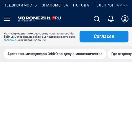
НЕДВИЖИМОСТЬ
ЗНАКОМСТВА
ПОГОДА
ТЕЛЕПРОГРАММА
На информационном ресурсе применяются cookie-
Согласен
файлы. Оставаясь на сайте, вы подтверждаете свое
согласие
на их использование.
Арест топ-менеджеров ЭФКО по делу о мошенничестве
Где отдохну