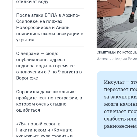
отключат воду
После атаки БПЛА в Архипо-
Осиповке, на пляжах
Новороссийска и Анапы
появились схемы эвакуации в
укрытия
Симптомы, по которым
С ведрами — сюда:
опубликованы адреса
Источник: 
Мария Рома
подвоза воды на время ее
отключения с 7 по 9 августа в
Воронеже
Инсульт — эт
перестает по
Справится даже школьник:
за закупорки
пройдите тест по географии, в
мозга начина
котором очень стыдно
ошибиться
отвечает пос
слабость или
«7Б», новый сезон в
равновесием
Никитинском и «Комната
культуры»: куда сходить в