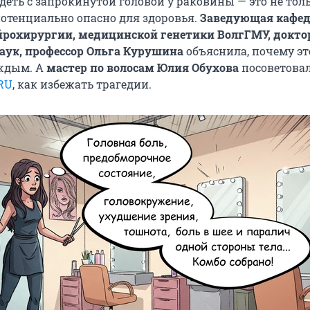
деть с запрокинутой головой у раковины — это не тол
потенциально опасно для здоровья.
Заведующая кафе
йрохирургии, медицинской генетики ВолгГМУ, докто
аук, профессор Ольга Курушина
объяснила, почему эт
ждым. А
мастер по волосам Юлия Обухова
посоветова
RU
, как избежать трагедии.