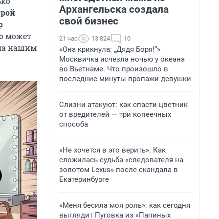
ько
Архангельска создала
дрой
свой бизнес
р
о может
21 час
13 824
10
ла нашим
«Она крикнула: „Дядя Боря!“»
Москвичка исчезла ночью у океана
во Вьетнаме. Что произошло в
последние минуты пропажи девушки
Слизни атакуют: как спасти цветник
от вредителей — три копеечных
способа
«Не хочется в это верить». Как
сложилась судьба «следователя на
золотом Lexus» после скандала в
Екатеринбурге
«Меня бесила моя роль»: как сегодня
выглядит Пуговка из «Папиных