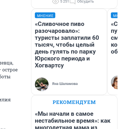
5 251
Обсудить
МНЕНИЕ
МНЕНИ
«Сливочное пиво
«Спут
разочаровало»:
пургу»
туристы заплатили 60
смерт
тысяч, чтобы целый
котор
день гулять по парку
обнар
Юрского периода и
евца,
Хогвартсу
 острое
аботы
Яна Шаламова
силия
РЕКОМЕНДУЕМ
«Мы начали в самое
нестабильное время»: как
многодетная мама из