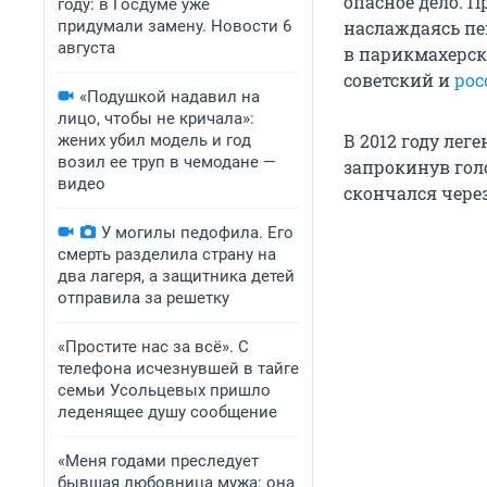
опасное дело. П
году: в Госдуме уже
придумали замену. Новости 6
наслаждаясь пе
августа
в парикмахерск
советский и
рос
«Подушкой надавил на
лицо, чтобы не кричала»:
В 2012 году ле
жених убил модель и год
возил ее труп в чемодане —
запрокинув гол
видео
скончался чере
У могилы педофила. Его
смерть разделила страну на
два лагеря, а защитника детей
отправила за решетку
«Простите нас за всё». С
телефона исчезнувшей в тайге
семьи Усольцевых пришло
леденящее душу сообщение
«Меня годами преследует
бывшая любовница мужа: она