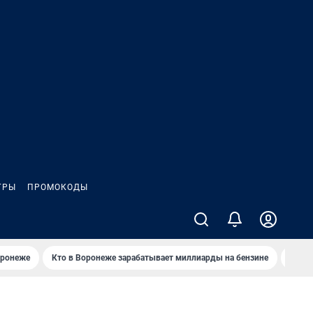
ГРЫ
ПРОМОКОДЫ
оронеже
Кто в Воронеже зарабатывает миллиарды на бензине
Где в