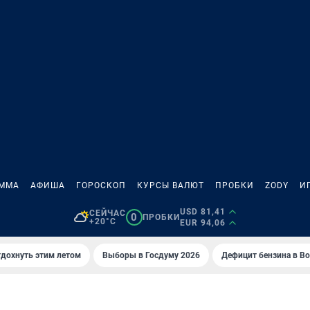
АММА
АФИША
ГОРОСКОП
КУРСЫ ВАЛЮТ
ПРОБКИ
ZODY
И
USD 81,41
СЕЙЧАС
0
ПРОБКИ
+20°C
EUR 94,06
тдохнуть этим летом
Выборы в Госдуму 2026
Дефицит бензина в В