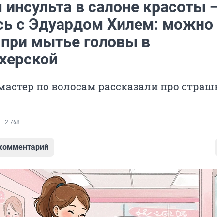
 инсульта в салоне красоты 
сь с Эдуардом Хилем: можно
 при мытье головы в
херской
мастер по волосам рассказали про стра
2 768
 комментарий