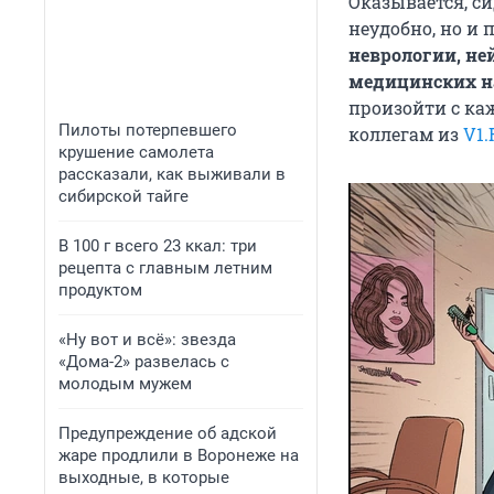
Оказывается, си
неудобно, но и 
неврологии, не
медицинских н
произойти с ка
Пилоты потерпевшего
коллегам из
V1.
крушение самолета
рассказали, как выживали в
сибирской тайге
В 100 г всего 23 ккал: три
рецепта с главным летним
продуктом
«Ну вот и всё»: звезда
«Дома-2» развелась с
молодым мужем
Предупреждение об адской
жаре продлили в Воронеже на
выходные, в которые