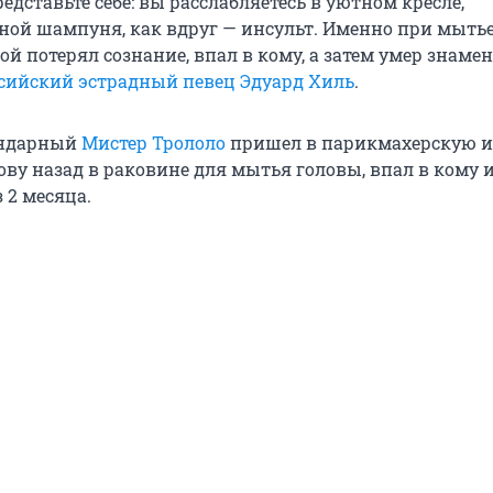
редставьте себе: вы расслабляетесь в уютном кресле,
ной шампуня, как вдруг — инсульт. Именно при мыть
ой потерял сознание, впал в кому, а затем умер знам
сийский эстрадный певец Эдуард Хиль
.
гендарный
Мистер Трололо
пришел в парикмахерскую и
ову назад в раковине для мытья головы, впал в кому 
з
2 месяца
.