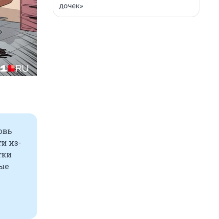
дочек»
овь
и из-
тки
рые