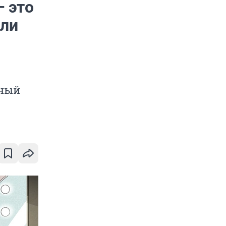
— это
 ли
шный